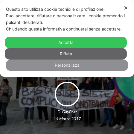
✕
Questo sito utilizza cookie tecnici e di profilazione.
Puoi accettare, rifiutare o personalizzare i cookie premendo i
pulsanti desiderati.
Chiudendo questa informativa continuerai senza accettare.
Legge umbra contro omofobia e
transfobia rinviata: la protesta a
Accetta
Perugia – VIDEO
Rifiuta
Personalizza
Di
GayPost
14 Marzo 2017