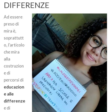
DIFFERENZE
Ad essere
preso di
mira è,
soprattutt
o, l’articolo
che mira
alla
costruzion
e di
percorsi di
educazion
e alle
differenze
e di