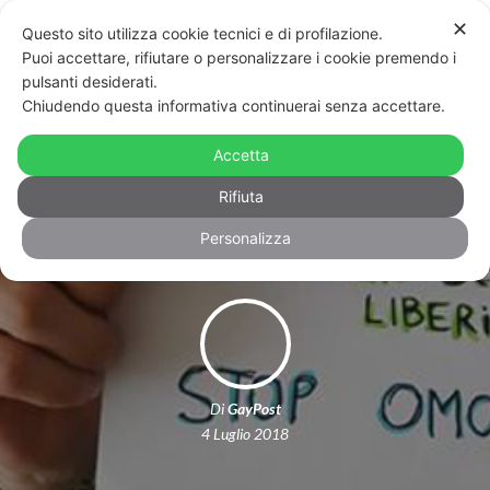
✕
Questo sito utilizza cookie tecnici e di profilazione.
Puoi accettare, rifiutare o personalizzare i cookie premendo i
pulsanti desiderati.
Chiudendo questa informativa continuerai senza accettare.
Legge regionale contro l’omo-
transfobia in Puglia, la protesta sui
Accetta
social
Rifiuta
Personalizza
Di
GayPost
4 Luglio 2018