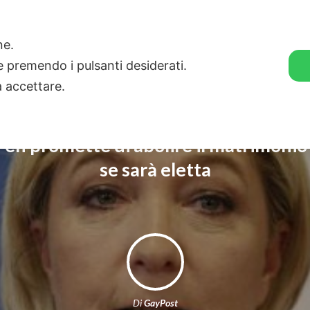
🛒 GENDER SHOP
STORIE
one.
ie premendo i pulsanti desiderati.
a accettare.
en promette di abolire il matrimonio 
se sarà eletta
Di
GayPost