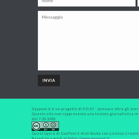
Gaypost.it è un progetto di P.O.ST - pensare oltre gli stero
Questo sito non rappresenta una testata giornalistica in
del 7.03.2001
Quest'opera di
GayPost
è distribuita con Licenza
Creativ
Based on a work at
https://www.gaypost.it
.