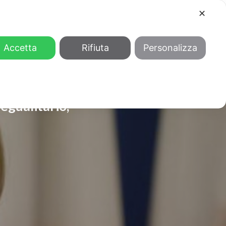
✕
COOL
GENDER
CHI SIAMO
Accetta
Rifiuta
Personalizza
egualitario,