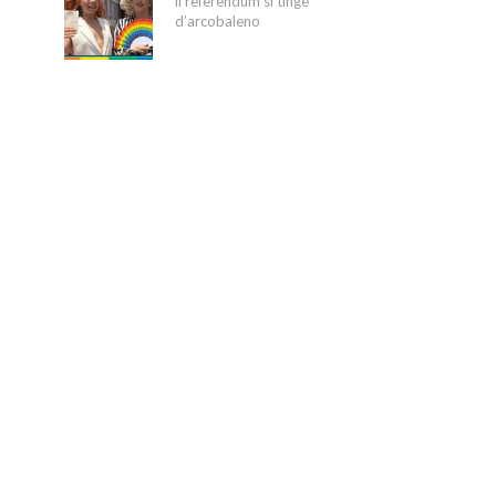
il referendum si tinge
d’arcobaleno