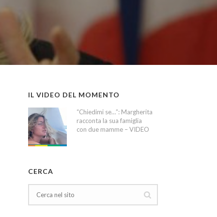
IL VIDEO DEL MOMENTO
“Chiedimi se…”: Margherita
racconta la sua famiglia
con due mamme – VIDEO
CERCA