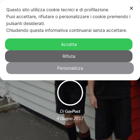
✕
Questo sito utilizza cookie tecnici e di profilazione.
Puoi accettare, rifiutare o personalizzare i cookie premendo i
pulsanti desiderati.
Chiudendo questa informativa continuerai senza accettare.
Le divise “gender neutral” per le
Accetta
scuole neozelandesi diventate virali
Rifiuta
Personalizza
Di
GayPost
4 Giugno 2017