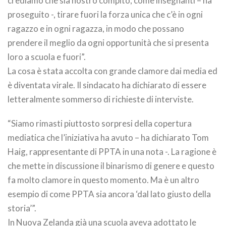
crediamo che sia nostro compito, come insegnanti – ha
proseguito -, tirare fuori la forza unica che c’è in ogni
ragazzo e in ogni ragazza, in modo che possano
prendere il meglio da ogni opportunità che si presenta
loro a scuola e fuori”.
La cosa è stata accolta con grande clamore dai media ed
è diventata virale. Il sindacato ha dichiarato di essere
letteralmente sommerso di richieste di interviste.
“Siamo rimasti piuttosto sorpresi della copertura
mediatica che l’iniziativa ha avuto – ha dichiarato Tom
Haig, rappresentante di PPTA in una nota -. La ragione è
che mette in discussione il binarismo di genere e questo
fa molto clamore in questo momento. Ma è un altro
esempio di come PPTA sia ancora ‘dal lato giusto della
storia’”.
In Nuova Zelanda già una scuola aveva adottato le