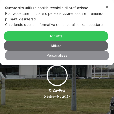
✕
Questo sito utilizza cookie tecnici e di profilazione.
Puoi accettare, rifiutare o personalizzare i cookie premendo i
pulsanti desiderati.
Chiudendo questa informativa continuerai senza accettare.
L’Islanda si tinge d’arcobaleno per
Accetta
accogliere Mike Pence
Rifiuta
Personalizza
Di
GayPost
5 Settembre 2019