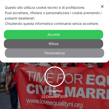
✕
Questo sito utilizza cookie tecnici e di profilazione.
Puoi accettare, rifiutare o personalizzare i cookie premendo i
pulsanti desiderati.
Chiudendo questa informativa continuerai senza accettare.
Irlanda, compagnia ferroviaria
chiede a coppia lesbica “prove del
Accetta
matrimonio”
Rifiuta
Personalizza
Di
GayPost
23 Dicembre 2019