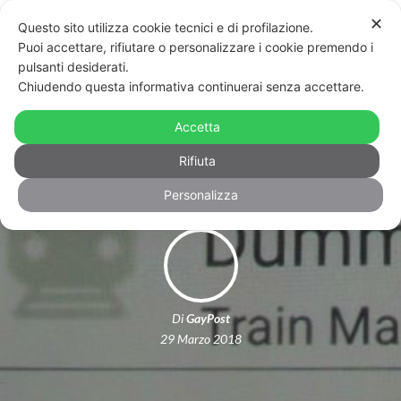
✕
Questo sito utilizza cookie tecnici e di profilazione.
Puoi accettare, rifiutare o personalizzare i cookie premendo i
pulsanti desiderati.
Chiudendo questa informativa continuerai senza accettare.
Insulti omofobi e sessisti a chi
Accetta
sciopera sull’app interna di Italo
Rifiuta
Personalizza
Di
GayPost
29 Marzo 2018