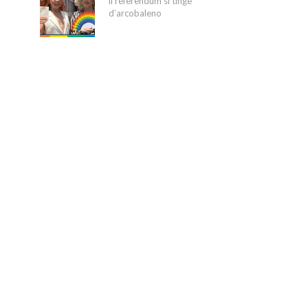
il referendum si tinge
d’arcobaleno