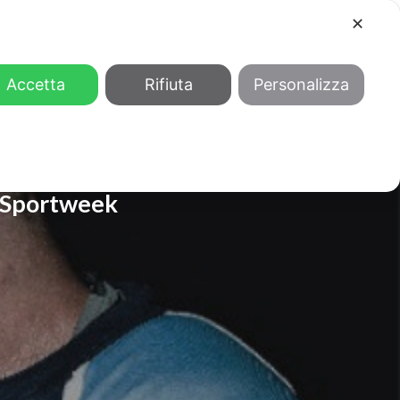
✕
COOL
GENDER
CHI SIAMO
Accetta
Rifiuta
Personalizza
i Sportweek