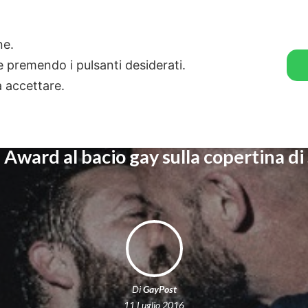
🛒 GENDER SHOP
STORIE
one.
ie premendo i pulsanti desiderati.
a accettare.
 Award al bacio gay sulla copertina d
Di
GayPost
11 Luglio 2016