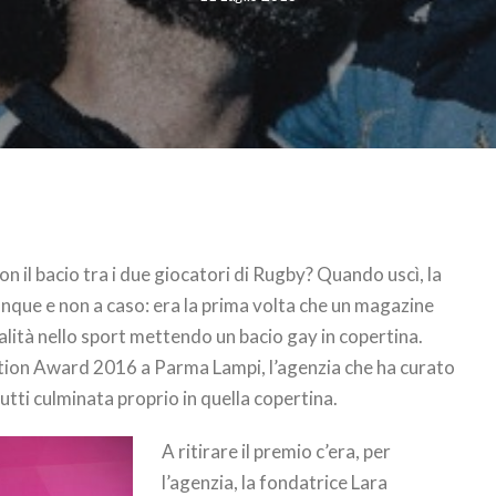
n il bacio tra i due giocatori di Rugby? Quando uscì, la
que e non a caso: era la prima volta che un magazine
lità nello sport mettendo un bacio gay in copertina.
vation Award 2016 a Parma Lampi, l’agenzia che ha curato
tti culminata proprio in quella copertina.
A ritirare il premio c’era, per
l’agenzia, la fondatrice Lara