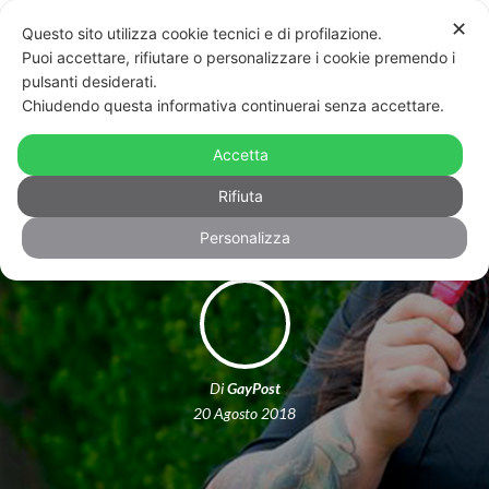
✕
Questo sito utilizza cookie tecnici e di profilazione.
Puoi accettare, rifiutare o personalizzare i cookie premendo i
pulsanti desiderati.
Chiudendo questa informativa continuerai senza accettare.
Inghilterra, scende in campo la prima
Accetta
arbitra trans
Rifiuta
Personalizza
Di
GayPost
20 Agosto 2018