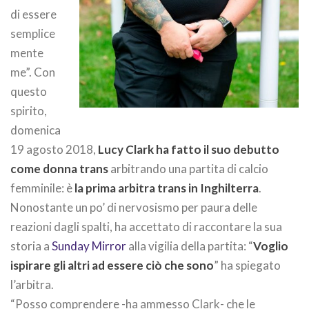
di essere
semplice
mente
me”. Con
questo
spirito,
domenica
19 agosto 2018,
Lucy Clark ha fatto il suo debutto
come donna trans
arbitrando una partita di calcio
femminile: è
la prima arbitra trans in Inghilterra
.
Nonostante un po’ di nervosismo per paura delle
reazioni dagli spalti, ha accettato di raccontare la sua
storia a
Sunday Mirror
alla vigilia della partita: “
Voglio
ispirare gli altri ad essere ciò che sono
” ha spiegato
l’arbitra.
“Posso comprendere -ha ammesso Clark- che le