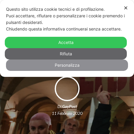
✕
Questo sito utilizza cookie tecnici e di profilazione.
Puoi accettare, rifiutare o personalizzare i cookie premendo i
pulsanti desiderati.
Chiudendo questa informativa continuerai senza accettare.
In piazza ogni giorno finché Patrick
Accetta
Zaky non sarà libero
Rifiuta
Personalizza
Di
GayPost
11 Febbraio 2020