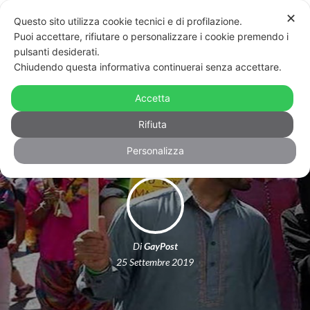
✕
Questo sito utilizza cookie tecnici e di profilazione.
Puoi accettare, rifiutare o personalizzare i cookie premendo i
pulsanti desiderati.
Chiudendo questa informativa continuerai senza accettare.
Il primo Pride musulmano? Potrebbe
Accetta
tenersi a Londra l’anno prossimo
Rifiuta
Personalizza
Di
GayPost
25 Settembre 2019