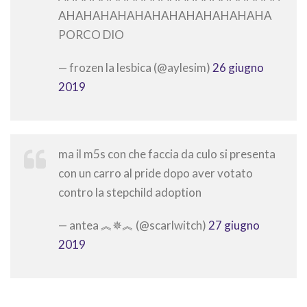
AHAHAHAHAHAHAHAHAHAHAHAHA
PORCO DIO
— frozen la lesbica (@aylesim)
26 giugno
2019
ma il m5s con che faccia da culo si presenta
con un carro al pride dopo aver votato
contro la stepchild adoption
— antea ︽✵︽ (@scarlwitch)
27 giugno
2019