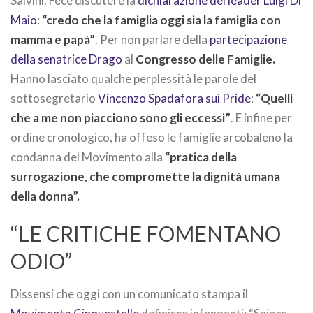
Salvini. Fece discutere la
dichiarazione del leader Luigi Di
Maio
:
“credo che la famiglia oggi sia la famiglia con
mamma e papà”
. Per non parlare della
partecipazione
della senatrice Drago
al
Congresso delle Famiglie.
Hanno lasciato qualche perplessità le parole del
sottosegretario
Vincenzo Spadafora sui Pride
:
“Quelli
che a me non piacciono sono gli eccessi”
. E infine per
ordine cronologico, ha offeso le famiglie arcobaleno la
condanna del Movimento alla
“pratica della
surrogazione, che compromette la dignità umana
della donna”.
“LE CRITICHE FOMENTANO
ODIO”
Dissensi che oggi con un comunicato stampa il