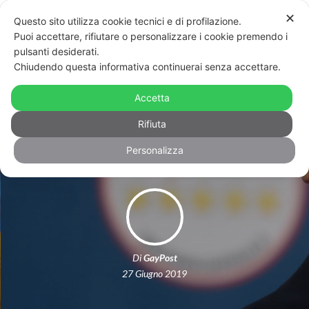
✕
Questo sito utilizza cookie tecnici e di profilazione.
Puoi accettare, rifiutare o personalizzare i cookie premendo i
pulsanti desiderati.
Chiudendo questa informativa continuerai senza accettare.
Il M5s non molla: “Saremo al Milano
Pride. Noi mai contro i diritti chi
Accetta
critica fomenta odio”
Rifiuta
Personalizza
Di
GayPost
27 Giugno 2019