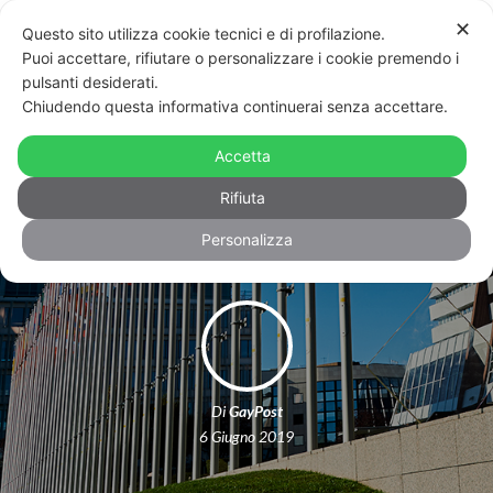
✕
Questo sito utilizza cookie tecnici e di profilazione.
Puoi accettare, rifiutare o personalizzare i cookie premendo i
pulsanti desiderati.
Chiudendo questa informativa continuerai senza accettare.
Il Consiglio D’Europa bacchetta
l’Italia: “Combatta l’omotransfobia
Accetta
nelle scuole”
Rifiuta
Personalizza
Di
GayPost
6 Giugno 2019