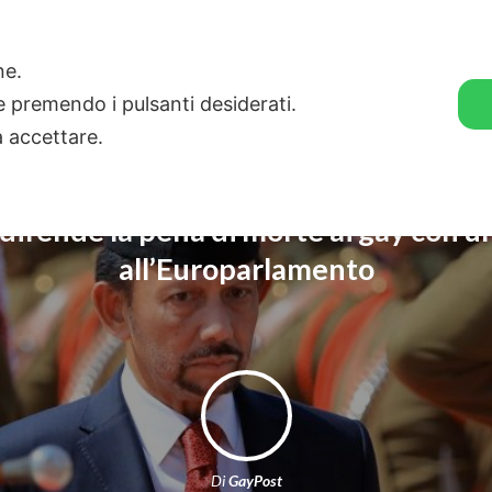
🛒 GENDER SHOP
STORIE
one.
ie premendo i pulsanti desiderati.
a accettare.
 difende la pena di morte ai gay con u
all’Europarlamento
Di
GayPost