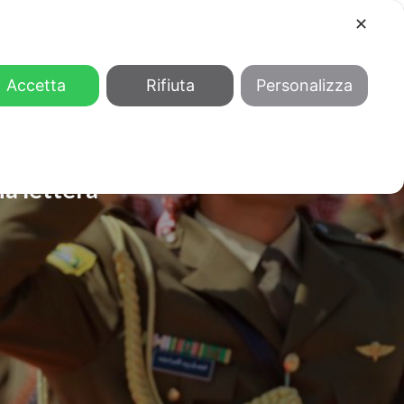
✕
COOL
GENDER
CHI SIAMO
Accetta
Rifiuta
Personalizza
na lettera