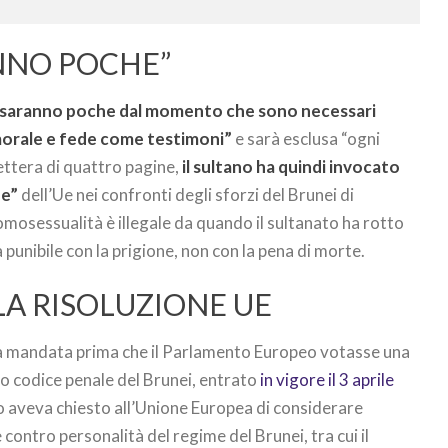
NNO POCHE”
 saranno poche dal momento che sono necessari
 morale e fede come testimoni”
e sarà esclusa “ogni
lettera di quattro pagine,
il sultano ha quindi invocato
ne”
dell’Ue nei confronti degli sforzi del Brunei di
L’omosessualità è illegale da quando il sultanato ha rotto
 punibile con la prigione, non con la pena di morte.
LA RISOLUZIONE UE
ta mandata prima che il Parlamento Europeo votasse una
vo codice penale del Brunei, entrato
in vigore il 3 aprile
to aveva chiesto all’Unione Europea di considerare
 contro personalità del regime del Brunei, tra cui il