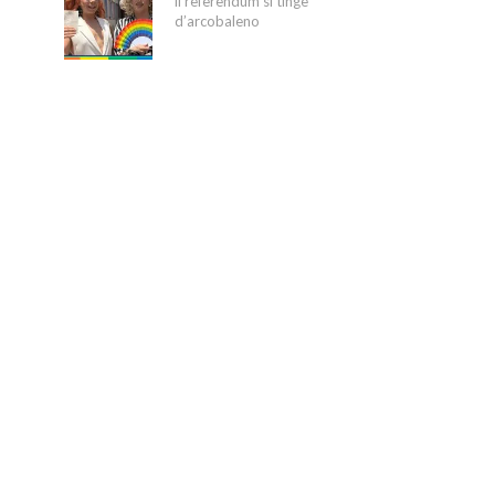
il referendum si tinge
d’arcobaleno