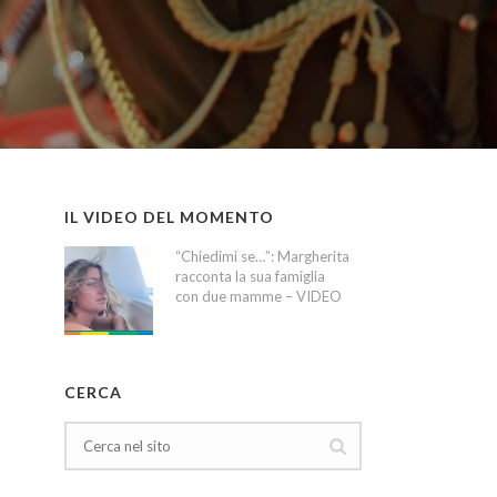
IL VIDEO DEL MOMENTO
“Chiedimi se…”: Margherita
racconta la sua famiglia
con due mamme – VIDEO
CERCA