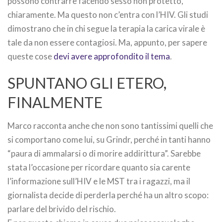
possono contrarre facendo sesso non protetto,
chiaramente. Ma questo non c’entra con l’HIV. Gli studi
dimostrano che in chi segue la terapia la carica virale è
tale da non essere contagiosi. Ma, appunto, per sapere
queste cose
devi avere approfondito il tema
.
SPUNTANO GLI ETERO,
FINALMENTE
Marco racconta anche che non sono tantissimi quelli che
si comportano come lui, su Grindr, perché in tanti hanno
“paura di ammalarsi o di morire addirittura”. Sarebbe
stata l’occasione per ricordare quanto sia carente
l’informazione sull’HIV e le MST tra i ragazzi, ma il
giornalista decide di perderla perché ha un altro scopo:
parlare del brivido del rischio.