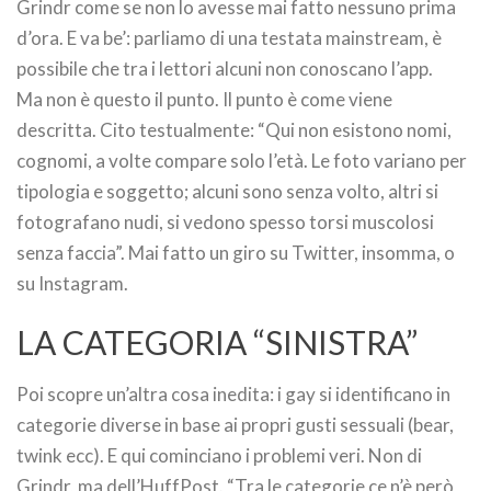
Grindr come se non lo avesse mai fatto nessuno prima
d’ora. E va be’: parliamo di una testata mainstream, è
possibile che tra i lettori alcuni non conoscano l’app.
Ma non è questo il punto. Il punto è come viene
descritta. Cito testualmente: “Qui non esistono nomi,
cognomi, a volte compare solo l’età. Le foto variano per
tipologia e soggetto; alcuni sono senza volto, altri si
fotografano nudi, si vedono spesso torsi muscolosi
senza faccia”. Mai fatto un giro su Twitter, insomma, o
su Instagram.
LA CATEGORIA “SINISTRA”
Poi scopre un’altra cosa inedita: i gay si identificano in
categorie diverse in base ai propri gusti sessuali (bear,
twink ecc). E qui cominciano i problemi veri. Non di
Grindr, ma dell’HuffPost. “Tra le categorie ce n’è però