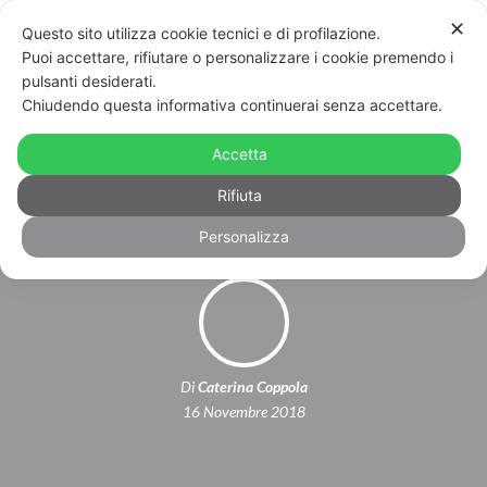
✕
Questo sito utilizza cookie tecnici e di profilazione.
Puoi accettare, rifiutare o personalizzare i cookie premendo i
pulsanti desiderati.
Chiudendo questa informativa continuerai senza accettare.
L’HuffPost, Grindr e l’ennesima
Accetta
stigmatizzazione di gay e HIV
Rifiuta
Personalizza
Di
Caterina Coppola
16 Novembre 2018