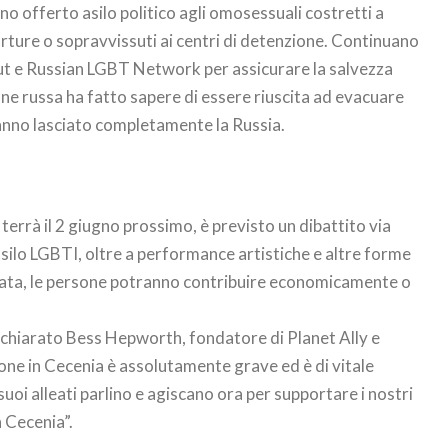
nno offerto asilo politico agli omosessuali costretti a
torture o sopravvissuti ai centri di detenzione. Continuano
ut e Russian LGBT Network per assicurare la salvezza
ne russa ha fatto sapere di essere riuscita ad evacuare
hanno lasciato completamente la Russia.
terrà il 2 giugno prossimo, è previsto un dibattito via
asilo LGBTI, oltre a performance artistiche e altre forme
erata, le persone potranno contribuire economicamente o
dichiarato Bess Hepworth, fondatore di Planet Ally e
ione in Cecenia è assolutamente grave ed è di vitale
uoi alleati parlino e agiscano ora per supportare i nostri
n Cecenia”.