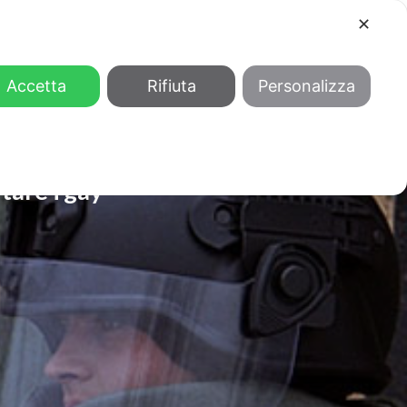
✕
COOL
GENDER
CHI SIAMO
Accetta
Rifiuta
Personalizza
tare i gay