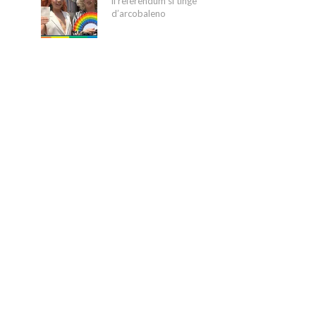
il referendum si tinge
d’arcobaleno