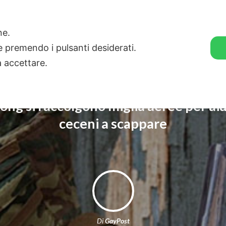
🛒 GENDER SHOP
STORIE
one.
ie premendo i pulsanti desiderati.
a accettare.
ng si raccolgono miglia aeree per aiu
ceceni a scappare
Di
GayPost