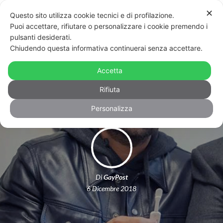
✕
Questo sito utilizza cookie tecnici e di profilazione.
Puoi accettare, rifiutare o personalizzare i cookie premendo i
pulsanti desiderati.
Chiudendo questa informativa continuerai senza accettare.
HIV/AIDS, l’appello di Elton John
Accetta
“Conosci il tuo stato”
Rifiuta
Personalizza
Di
GayPost
6 Dicembre 2018