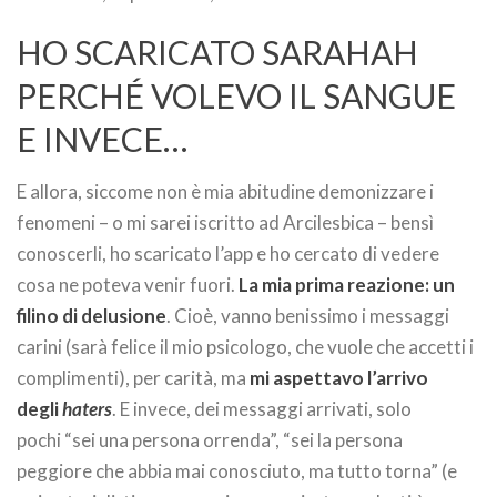
HO SCARICATO SARAHAH
PERCHÉ VOLEVO IL SANGUE
E INVECE…
E allora, siccome non è mia abitudine demonizzare i
fenomeni – o mi sarei iscritto ad Arcilesbica – bensì
conoscerli, ho scaricato l’app e ho cercato di vedere
cosa ne poteva venir fuori.
La mia prima reazione: un
filino di delusione
. Cioè, vanno benissimo i messaggi
carini (sarà felice il mio psicologo, che vuole che accetti i
complimenti), per carità, ma
mi aspettavo l’arrivo
degli
haters
. E invece, dei messaggi arrivati, solo
pochi “sei una persona orrenda”, “sei la persona
peggiore che abbia mai conosciuto, ma tutto torna” (e