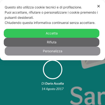
✕
Questo sito utilizza cookie tecnici e di profilazione.
Puoi accettare, rifiutare o personalizzare i cookie premendo i
pulsanti desiderati.
Chiudendo questa informativa continuerai senza accettare.
Non ci son più gli haters di una volta:
Accetta
l’insostenibile leggerezza di Sarahah
Rifiuta
Personalizza
Di
Dario Accolla
14 Agosto 2017