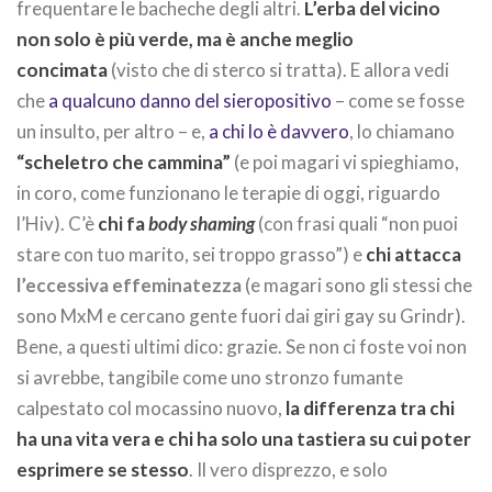
frequentare le bacheche degli altri.
L’erba del vicino
non solo è più verde, ma è anche meglio
concimata
(visto che di sterco si tratta). E allora vedi
che
a qualcuno danno del sieropositivo
– come se fosse
un insulto, per altro – e,
a chi lo è davvero
, lo chiamano
“scheletro che cammina”
(e poi magari vi spieghiamo,
in coro, come funzionano le terapie di oggi, riguardo
l’Hiv). C’è
chi fa
body shaming
(con frasi quali “non puoi
stare con tuo marito, sei troppo grasso”) e
chi attacca
l’eccessiva effeminatezza
(e magari sono gli stessi che
sono MxM e cercano gente fuori dai giri gay su Grindr).
Bene, a questi ultimi dico: grazie. Se non ci foste voi non
si avrebbe, tangibile come uno stronzo fumante
calpestato col mocassino nuovo,
la differenza tra chi
ha una vita vera e chi ha solo una tastiera su cui poter
esprimere se stesso
. Il vero disprezzo, e solo