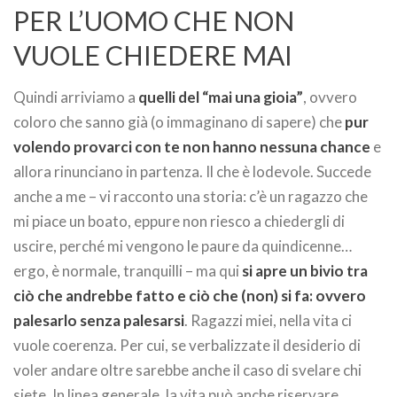
PER L’UOMO CHE NON
VUOLE CHIEDERE MAI
Quindi arriviamo a
quelli del “mai una gioia”
, ovvero
coloro che sanno già (o immaginano di sapere) che
pur
volendo provarci con te non hanno nessuna chance
e
allora rinunciano in partenza. Il che è lodevole. Succede
anche a me – vi racconto una storia: c’è un ragazzo che
mi piace un boato, eppure non riesco a chiedergli di
uscire, perché mi vengono le paure da quindicenne…
ergo, è normale, tranquilli – ma qui
si apre un bivio tra
ciò che andrebbe fatto e ciò che (non) si fa: ovvero
palesarlo senza palesarsi
. Ragazzi miei, nella vita ci
vuole coerenza. Per cui, se verbalizzate il desiderio di
voler andare oltre sarebbe anche il caso di svelare chi
siete. In linea generale, la vita può anche riservare