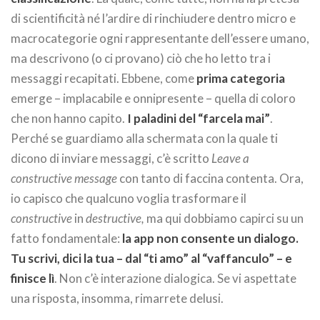
di scientificità né l’ardire di rinchiudere dentro micro e
macrocategorie ogni rappresentante dell’essere umano,
ma descrivono (o ci provano) ciò che ho letto tra i
messaggi recapitati. Ebbene, come
prima categoria
emerge – implacabile e onnipresente – quella di coloro
che non hanno capito.
I paladini del “farcela mai”
.
Perché se guardiamo alla schermata con la quale ti
dicono di inviare messaggi, c’è scritto
Leave a
constructive message
con tanto di faccina contenta. Ora,
io capisco che qualcuno voglia trasformare il
constructive
in
destructive,
ma qui dobbiamo capirci su un
fatto fondamentale:
la app non consente un dialogo.
Tu scrivi, dici la tua – dal “ti amo” al “vaffanculo” – e
finisce lì
. Non c’è interazione dialogica. Se vi aspettate
una risposta, insomma, rimarrete delusi.