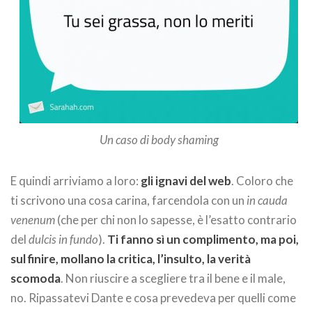
Un caso di body shaming
E quindi arriviamo a loro:
gli ignavi del web
. Coloro che
ti scrivono una cosa carina, farcendola con un
in cauda
venenum
(che per chi non lo sapesse, è l’esatto contrario
del
dulcis in fundo
).
Ti fanno sì un complimento, ma poi,
sul finire, mollano la critica, l’insulto, la verità
scomoda
. Non riuscire a scegliere tra il bene e il male,
no. Ripassatevi Dante e cosa prevedeva per quelli come