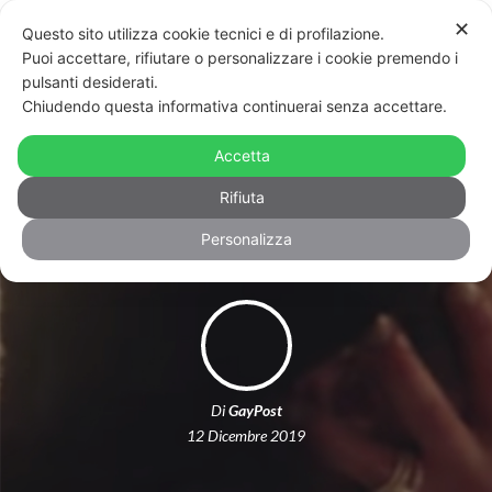
✕
Questo sito utilizza cookie tecnici e di profilazione.
Puoi accettare, rifiutare o personalizzare i cookie premendo i
pulsanti desiderati.
Chiudendo questa informativa continuerai senza accettare.
Hallmark, lo spot di wedding
planning non è piaciuto alle mamme
Accetta
cristiane
Rifiuta
Personalizza
Di
GayPost
12 Dicembre 2019