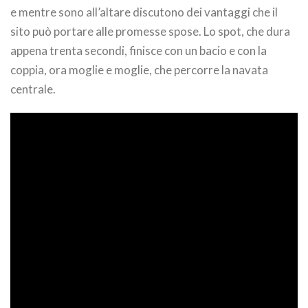
e mentre sono all’altare discutono dei vantaggi che il
sito può portare alle promesse spose. Lo spot, che dura
appena trenta secondi, finisce con un bacio e con la
coppia, ora moglie e moglie, che percorre la navata
centrale.