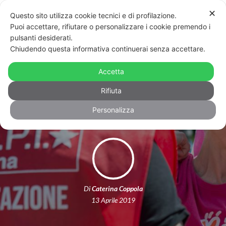
✕
Questo sito utilizza cookie tecnici e di profilazione.
Puoi accettare, rifiutare o personalizzare i cookie premendo i
pulsanti desiderati.
Chiudendo questa informativa continuerai senza accettare.
Marilena Grassadonia candidata alle
Europee con “La Sinistra”: “Inizia una
Accetta
sfida, nessuna certezza”
Rifiuta
Personalizza
Di
Caterina Coppola
13 Aprile 2019