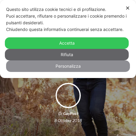
✕
Questo sito utilizza cookie tecnici e di profilazione.
Puoi accettare, rifiutare o personalizzare i cookie premendo i
pulsanti desiderati.
Chiudendo questa informativa continuerai senza accettare.
I giudici riconoscono i due papà di
una bimba: è la prima volta in
Accetta
Sardegna
Rifiuta
Personalizza
Di
GayPost
8 Ottobre 2018