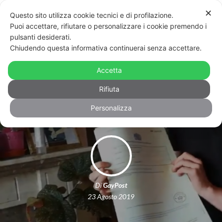
✕
Questo sito utilizza cookie tecnici e di profilazione.
Puoi accettare, rifiutare o personalizzare i cookie premendo i
pulsanti desiderati.
Chiudendo questa informativa continuerai senza accettare.
Giovane trans riceve la
riassegnazione di genere: tutta
Accetta
l’emozione in un video
Rifiuta
Personalizza
Di
GayPost
23 Agosto 2019