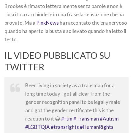
Brookes è rimasto letteralmente senza parole e non è
riuscito a racchiudere in una frase la sensazione che ha
provato. Ma a
PinkNews
ha raccontato che era nervoso
quando ha aperto la busta e sollevato quando ha letto il
testo.
IL VIDEO PUBBLICATO SU
TWITTER
Been living in society as a transman for a
long time today I got all clear from the
gender recognition panel to be legally male
and got the gender certificate this is the
reaction to it 😀
#ftm
#Transman
#Autism
#LGBTQIA
#transrights
#HumanRights