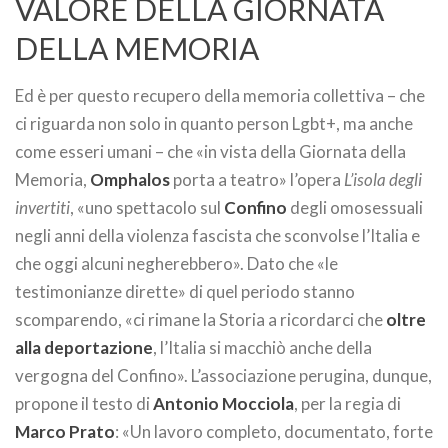
VALORE DELLA GIORNATA
DELLA MEMORIA
Ed è per questo recupero della memoria collettiva – che
ci riguarda non solo in quanto person Lgbt+, ma anche
come esseri umani – che «in vista della Giornata della
Memoria,
Omphalos
porta a teatro» l’opera
L’isola degli
invertiti
, «uno spettacolo sul
Confino
degli omosessuali
negli anni della violenza fascista che sconvolse l’Italia e
che oggi alcuni negherebbero». Dato che «le
testimonianze dirette» di quel periodo stanno
scomparendo, «ci rimane la Storia a ricordarci che
oltre
alla deportazione
, l’Italia si macchiò anche della
vergogna del Confino». L’associazione perugina, dunque,
propone il testo di
Antonio Mocciola
, per la regia di
Marco Prato
: «Un lavoro completo, documentato, forte