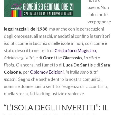
nostro
paese. Non
solo con le
vergognose
leggi razziali, del 1938
, ma anche con le persecuzioni
degli omosessuali maschi, mandati al confino in territori
isolati, come in Lucania o nelle isole minori, così come è
stato descritto nei testi di
Cristoforo Magistro
,
Adelmo e gli altri
, e di
Goretti e Giartosio
,
La città e
l’isola
. O ancora, nel fumetto di
Luca De Santis
e di
Sara
Colaone
, per
Oblomov Edizioni
,
In Italia sono tutti
maschi
. Segno che anche dentro la nostra comunità,
uomini e donne hanno sentito l’esigenza di raccontarla,
quella storia, fatta di ingiustizie e violenze.
“L’ISOLA DEGLI INVERTITI”: IL