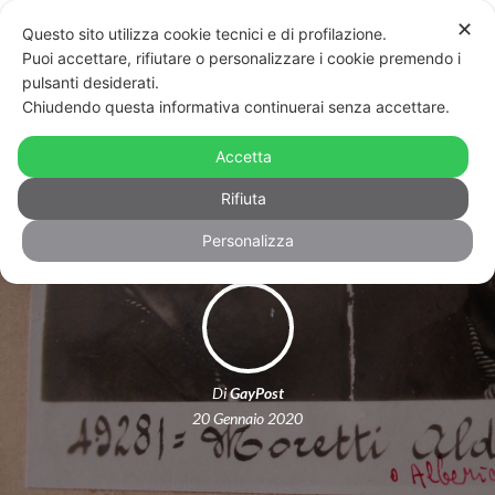
✕
Questo sito utilizza cookie tecnici e di profilazione.
Puoi accettare, rifiutare o personalizzare i cookie premendo i
pulsanti desiderati.
Chiudendo questa informativa continuerai senza accettare.
Giornata della memoria, la comunità
Accetta
Lgbt+ ricorda le sue vittime
Rifiuta
Personalizza
Di
GayPost
20 Gennaio 2020