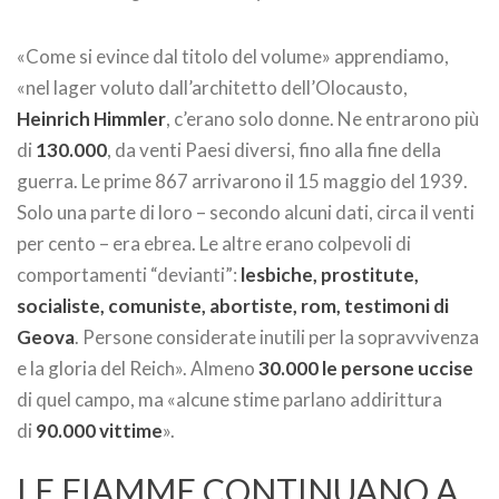
«Come si evince dal titolo del volume» apprendiamo,
«nel lager voluto dall’architetto dell’Olocausto,
Heinrich Himmler
, c’erano solo donne. Ne entrarono più
di
130.000
, da venti Paesi diversi, fino alla fine della
guerra. Le prime 867 arrivarono il 15 maggio del 1939.
Solo una parte di loro – secondo alcuni dati, circa il venti
per cento – era ebrea. Le altre erano colpevoli di
comportamenti “devianti”:
lesbiche, prostitute,
socialiste, comuniste, abortiste, rom, testimoni di
Geova
. Persone considerate inutili per la sopravvivenza
e la gloria del Reich». Almeno
30.000
le persone uccise
di quel campo, ma «alcune stime parlano addirittura
di
90.000 vittime
».
LE FIAMME CONTINUANO A