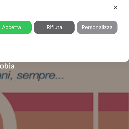
✕
COOL
GENDER
CHI SIAMO
Accetta
Rifiuta
Personalizza
fobia