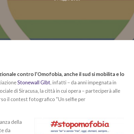
ionale contro l’Omofobia, anche il sud si mobilita e lo
ciazione
Stonewall Glbt
, infatti – da anni impegnata in
ciale di Siracusa, la città in cui opera – parteciperà alle
so il contest fotografico “Un selfie per
tanza della
te da