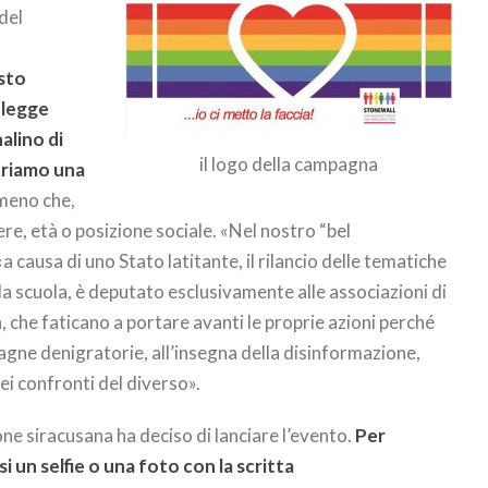
del
sto
a legge
nalino di
il logo della campagna
deriamo una
meno che,
re, età o posizione sociale. «Nel nostro “bel
 causa di uno Stato latitante, il rilancio delle tematiche
la scuola, è deputato esclusivamente alle associazioni di
 che faticano a portare avanti le proprie azioni perché
gne denigratorie, all’insegna della disinformazione,
i confronti del diverso».
one siracusana ha deciso di lanciare l’evento.
Per
i un selfie o una foto con la scritta