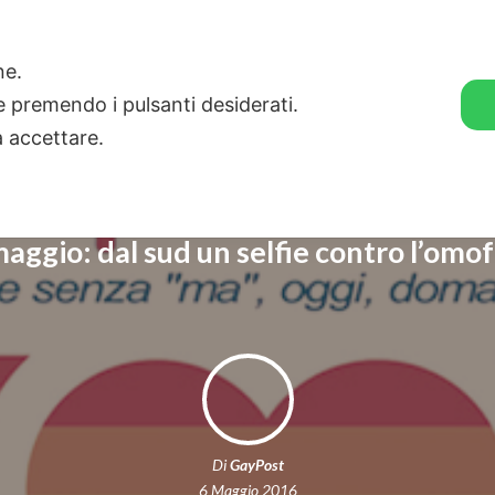
🛒 GENDER SHOP
STORIE
one.
ie premendo i pulsanti desiderati.
a accettare.
aggio: dal sud un selfie contro l’omo
Di
GayPost
6 Maggio 2016