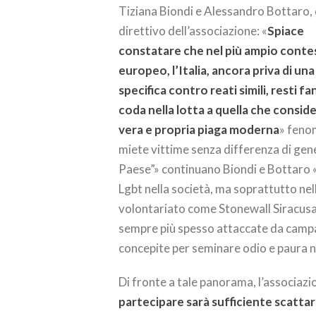
Tiziana Biondi e Alessandro Bottaro, 
direttivo dell’associazione: «
Spiace
constatare che nel più ampio conte
europeo, l’Italia, ancora priva di un
specifica contro reati simili, resti fa
coda nella lotta a quella che consi
vera e propria piaga moderna
» feno
miete vittime senza differenza di gene
Paese”» continuano Biondi e Bottaro «a
Lgbt nella società, ma soprattutto nel
volontariato come Stonewall Siracusa,
sempre più spesso attaccate da campa
concepite per seminare odio e paura ne
Di fronte a tale panorama, l’associazi
partecipare sarà sufficiente scattars