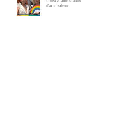
il referendum si tinge
d’arcobaleno