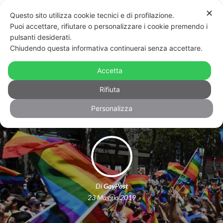
✕
Questo sito utilizza cookie tecnici e di profilazione.
Puoi accettare, rifiutare o personalizzare i cookie premendo i
pulsanti desiderati.
Chiudendo questa informativa continuerai senza accettare.
Genova, il comune concede spazi a
CasaPound, ma diffida l’evento sui
Accetta
diritti lgbt
Rifiuta
Personalizza
Di
GayPost
23 Maggio 2019