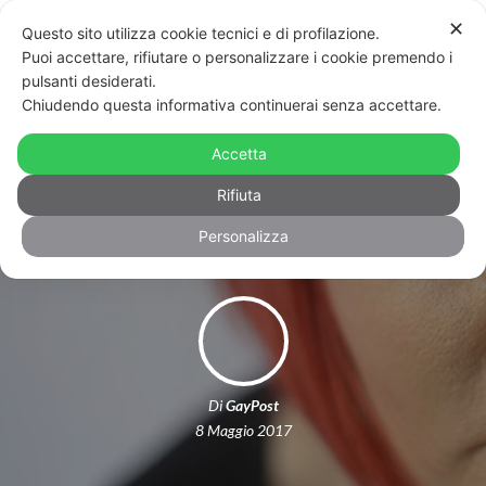
✕
Questo sito utilizza cookie tecnici e di profilazione.
Puoi accettare, rifiutare o personalizzare i cookie premendo i
pulsanti desiderati.
Chiudendo questa informativa continuerai senza accettare.
Genova: il comune patrocina il Life
Festival e Fratelli d’Italia insorge: “È
Accetta
gender”
Rifiuta
Personalizza
Di
GayPost
8 Maggio 2017