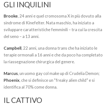
GLI INQUILINI
Brooke
, 24 anni e quel cromosoma X in più dovuto alla
sindrome di Kinefelter. Nata maschio, ha iniziato a
sviluppare caratteristiche femminili – tra cui la crescita
del seno – a 13 anni.
Campbell
, 22 anni, una donna trans che ha iniziato le
terapie ormonali a 16 anni e che da poco ha completato
la riassegnazione chirurgica del genere.
Marcus
, un uomo gay col make up di Crudelia Demon;
Phoenix
, che si definisce un “freaky alien child” e si
identifica al 70% come donna.
IL CATTIVO