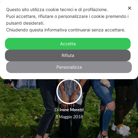
✕
Questo sito utilizza cookie tecnici e di profilazione.
Puoi accettare, rifiutare o personalizzare i cookie premendo i
pulsanti desiderati.
Chiudendo questa informativa continuerai senza accettare.
Genderquake, la risposta non binaria
Accetta
al Grande Fratello
Rifiuta
Personalizza
Di
Irene Moretti
8 Maggio 2018