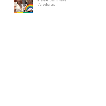
il referendum si tinge
d’arcobaleno