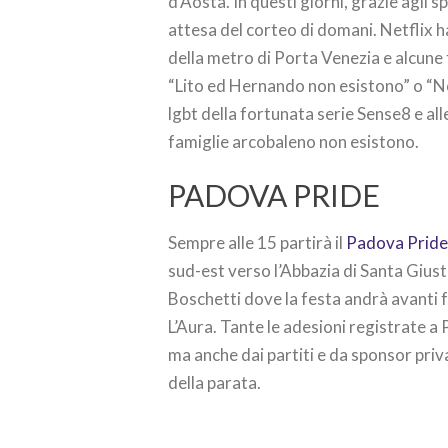
d’Aosta. In questi giorni, grazie agli 
attesa del corteo di domani. Netflix ha 
della metro di Porta Venezia e alcun
“Lito ed Hernando non esistono” o “No
lgbt della fortunata serie Sense8 e all
famiglie arcobaleno non esistono.
PADOVA PRIDE
Sempre alle 15 partirà il
Padova Prid
sud-est verso l’Abbazia di Santa Giustin
Boschetti dove la festa andrà avanti f
L’Aura. Tante le adesioni registrate a
ma anche dai partiti e da sponsor priva
della parata.