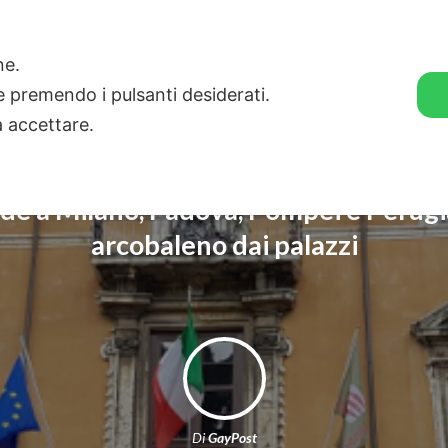
🛒 GENDER SHOP
STORIE
one.
ie premendo i pulsanti desiderati.
a accettare.
de a Milano, Padova, Pompei e Perugi
arcobaleno dai palazzi
Di
GayPost