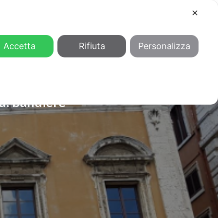
✕
COOL
GENDER
CHI SIAMO
Accetta
Rifiuta
Personalizza
a: bandiere