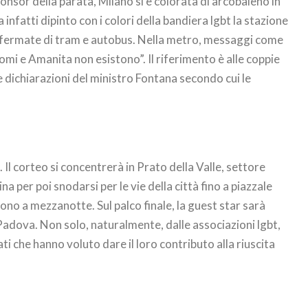
sponsor della parata, Milano si è colorata di arcobaleno in
infatti dipinto con i colori della bandiera lgbt la stazione
e fermate di tram e autobus. Nella metro, messaggi come
mi e Amanita non esistono”. Il riferimento è alle coppie
e dichiarazioni del ministro Fontana secondo cui le
e
. Il corteo si concentrerà in Prato della Valle, settore
a per poi snodarsi per le vie della città fino a piazzale
ono a mezzanotte. Sul palco finale, la guest star sarà
 Padova. Non solo, naturalmente, dalle associazioni lgbt,
ti che hanno voluto dare il loro contributo alla riuscita