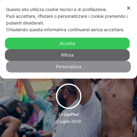
✕
Questo sito utilizza cookie tecnici e di profilazione.
Puoi accettare, rifiutare o personalizzare i cookie premendo i
pulsanti desiderati.
Chiudendo questa informativa continuerai senza accettare.
Il Pride di Istanbul c’è stato, ma la
polizia ha sparato, picchiato e
Accetta
arrestato attivisti – FOTO
Rifiuta
Personalizza
Di
GayPost
2 Luglio 2018