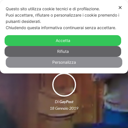
✕
Questo sito utilizza cookie tecnici e di profilazione.
Puoi accettare, rifiutare o personalizzare i cookie premendo i
pulsanti desiderati.
Chiudendo questa informativa continuerai senza accettare.
Gay? No, “fin*cchi”. L’imbarazzante
Accetta
discorso del consigliere leghista
Rifiuta
Personalizza
Di
GayPost
18 Gennaio 2019