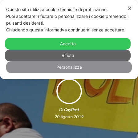
✕
Questo sito utilizza cookie tecnici e di profilazione.
Puoi accettare, rifiutare o personalizzare i cookie premendo i
pulsanti desiderati.
Chiudendo questa informativa continuerai senza accettare.
Gambiano ottiene lo status di
Accetta
rifugiato perché gay
Rifiuta
Personalizza
Di
GayPost
20 Agosto 2019