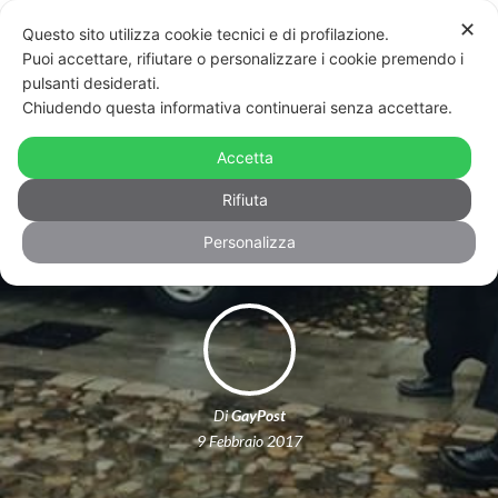
✕
Questo sito utilizza cookie tecnici e di profilazione.
Puoi accettare, rifiutare o personalizzare i cookie premendo i
pulsanti desiderati.
Chiudendo questa informativa continuerai senza accettare.
Funerale di Forza Nuova all’unione
civile: denunciati i 18 partecipanti al
Accetta
corteo
Rifiuta
Personalizza
Di
GayPost
9 Febbraio 2017