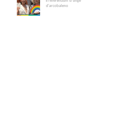
il referendum si tinge
d’arcobaleno