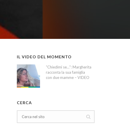
IL VIDEO DEL MOMENTO
“Chiedimi se…”: Margherita
racconta la sua famiglia
con due mamme – VIDEO
CERCA