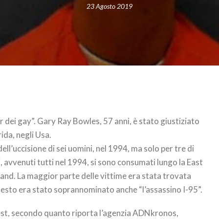
23 Agosto 2019
er dei gay”. Gary Ray Bowles, 57 anni, è stato giustiziato
ida, negli Usa.
ell’uccisione di sei uomini, nel 1994, ma solo per tre di
, avvenuti tutti nel 1994, si sono consumati lungo la East
land. La maggior parte delle vittime era stata trovata
questo era stato soprannominato anche “l’assassino I-95”.
vest, secondo quanto riporta l’agenzia ADNkronos,