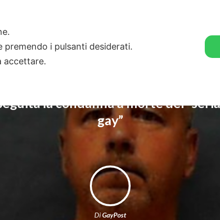
🛒 GENDER SHOP
STORIE
one.
ie premendo i pulsanti desiderati.
a accettare.
seguita la condanna a morte del “serial
gay”
Di
GayPost