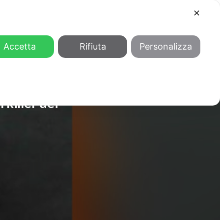
✕
COOL
GENDER
CHI SIAMO
Accetta
Rifiuta
Personalizza
 killer dei