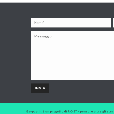
Gaypost.it è un progetto di P.O.ST - pensare oltre gli stero