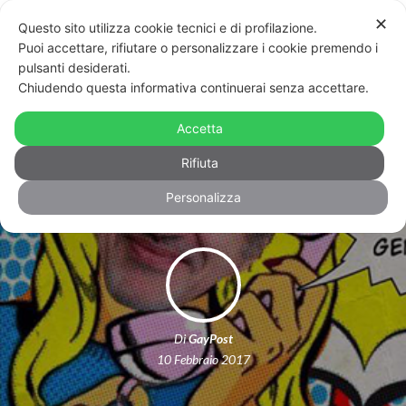
✕
Questo sito utilizza cookie tecnici e di profilazione.
Puoi accettare, rifiutare o personalizzare i cookie premendo i
pulsanti desiderati.
Chiudendo questa informativa continuerai senza accettare.
Il “telefono anti-gender” della
Regione Lombardia è un flop: lo
Accetta
dicono i numeri
Rifiuta
Personalizza
Di
GayPost
10 Febbraio 2017