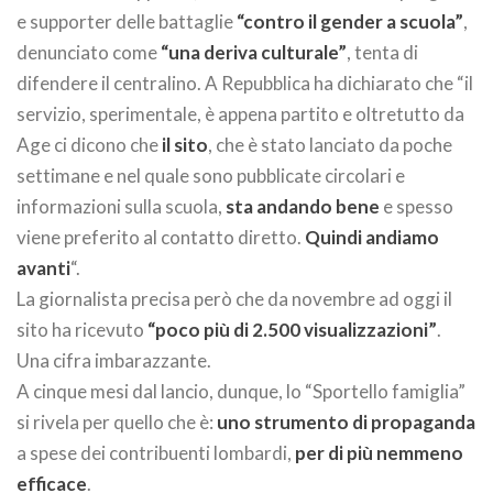
e supporter delle battaglie
“contro il gender a scuola”
,
denunciato come
“una deriva culturale”
, tenta di
difendere il centralino. A Repubblica ha dichiarato che “il
servizio, sperimentale, è appena partito e oltretutto da
Age ci dicono che
il sito
, che è stato lanciato da poche
settimane e nel quale sono pubblicate circolari e
informazioni sulla scuola,
sta andando bene
e spesso
viene preferito al contatto diretto.
Quindi andiamo
avanti
“.
La giornalista precisa però che da novembre ad oggi il
sito ha ricevuto
“poco più di 2.500 visualizzazioni”
.
Una cifra imbarazzante.
A cinque mesi dal lancio, dunque, lo “Sportello famiglia”
si rivela per quello che è:
uno strumento di propaganda
a spese dei contribuenti lombardi,
per di più nemmeno
efficace
.