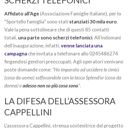
SCHERZI TELEFONICI
Affidato all’Age
(Associazione Famiglie Italiane), per lo
“Sportello famiglia” sono stati
stanziati 30 mila euro
.
Vale la pena sottolineare che di questi 85 contatti
totali,
una parte sono scherzi telefonici
. All’indomani
dell’inaugurazione, infatti,
venne lanciata una
campagna
che invitata a telefonare allo 0245486274
fingendosi genitori preoccupati. Agli operatori venivano
poste domande come:
“Ho imparato ad uccidere le cimici
(cosa da uomo) soffocandole con la lacca Splend’or (cosa da
donna) e
adesso non so più cosa sono
“
.
LA DIFESA DELL’ASSESSORA
CAPPELLINI
L’assessora Cappellini, strenua sostenitrice del progetto