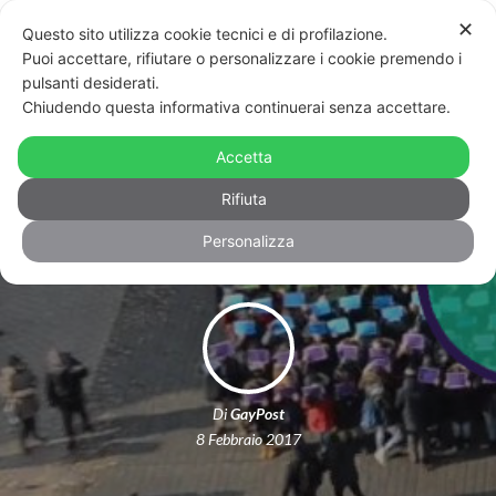
✕
Questo sito utilizza cookie tecnici e di profilazione.
Puoi accettare, rifiutare o personalizzare i cookie premendo i
pulsanti desiderati.
Chiudendo questa informativa continuerai senza accettare.
Il flash mob contro l’omofobia, nella
piazza di Cracovia dopo aver visto i
Accetta
campi di sterminio
Rifiuta
Personalizza
Di
GayPost
8 Febbraio 2017