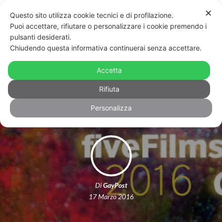
✕
Questo sito utilizza cookie tecnici e di profilazione.
Puoi accettare, rifiutare o personalizzare i cookie premendo i
pulsanti desiderati.
Chiudendo questa informativa continuerai senza accettare.
fiveFilms4Freedom: il festival del
cinema LGBT che potete vedere in
Accetta
streaming
Rifiuta
Personalizza
Di
GayPost
17 Marzo 2016