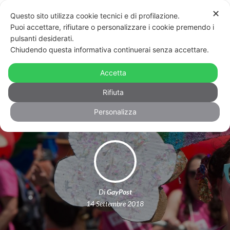
✕
Questo sito utilizza cookie tecnici e di profilazione.
Puoi accettare, rifiutare o personalizzare i cookie premendo i
pulsanti desiderati.
Chiudendo questa informativa continuerai senza accettare.
Il film su 50 anni di Pride sarà visibile
in chiaro su YouTube per
Accetta
l’anniversario di Stonewall
Rifiuta
Personalizza
Di
GayPost
14 Settembre 2018