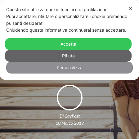
✕
Questo sito utilizza cookie tecnici e di profilazione.
Puoi accettare, rifiutare o personalizzare i cookie premendo i
pulsanti desiderati.
Chiudendo questa informativa continuerai senza accettare.
Bussero: riconosciuta la doppia
maternità ad una bimba figlia di due
Accetta
donne
Rifiuta
Personalizza
Di
GayPost
10 Marzo 2019