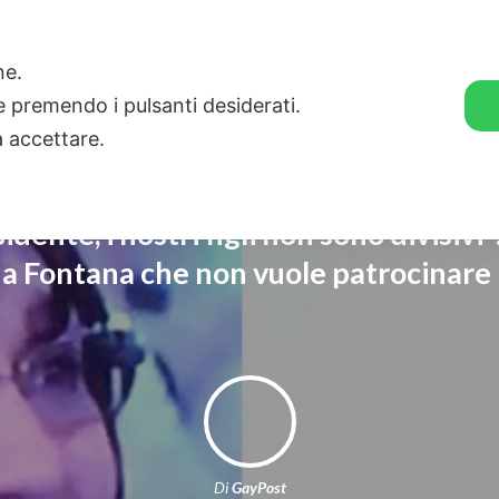
🛒 GENDER SHOP
STORIE
one.
ie premendo i pulsanti desiderati.
a accettare.
dente, i nostri figli non sono divisivi”
a Fontana che non vuole patrocinare i
Di
GayPost