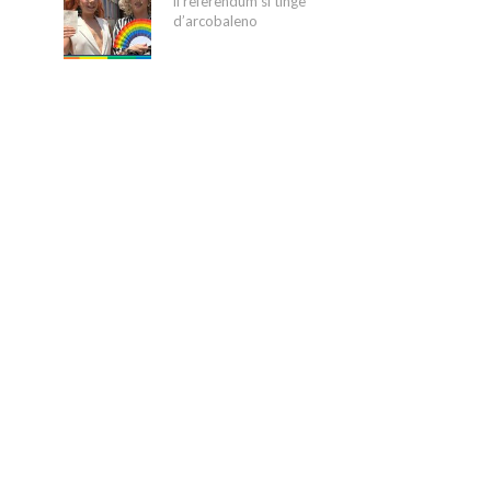
il referendum si tinge
d’arcobaleno