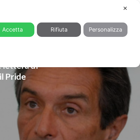
✕
COOL
GENDER
CHI SIAMO
Accetta
Rifiuta
Personalizza
: lettera di
l Pride