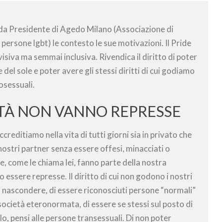
a Presidente di Agedo Milano (Associazione di
 persone lgbt) le contesto le sue motivazioni. Il Pride
siva ma semmai inclusiva. Rivendica il diritto di poter
ce del sole e poter avere gli stessi diritti di cui godiamo
rosessuali.
TÀ NON VANNO REPRESSE
creditiamo nella vita di tutti giorni sia in privato che
nostri partner senza essere offesi, minacciati o
e, come le chiama lei, fanno parte della nostra
essere represse. Il diritto di cui non godono i nostri
si nascondere, di essere riconosciuti persone “normali”
società eteronormata, di essere se stessi sul posto di
lo, pensi alle persone transessuali. Di non poter