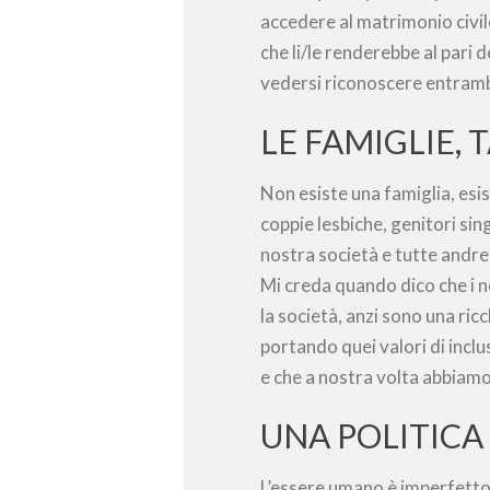
accedere al matrimonio civil
che li/le renderebbe al pari d
vedersi riconoscere entrambi
LE FAMIGLIE, 
Non esiste una famiglia, esi
coppie lesbiche, genitori sin
nostra società e tutte andre
Mi creda quando dico che i no
la società, anzi sono una ric
portando quei valori di inclu
e che a nostra volta abbiamo 
UNA POLITICA
L’essere umano è imperfetto, 