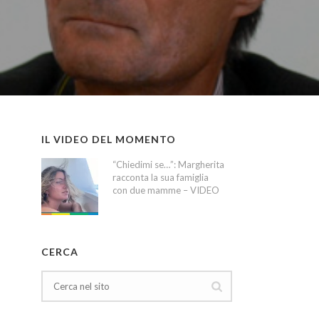
IL VIDEO DEL MOMENTO
“Chiedimi se…”: Margherita
racconta la sua famiglia
con due mamme – VIDEO
CERCA