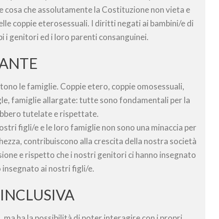
e cosa che assolutamente la Costituzione non vieta e
elle coppie eterosessuali. I diritti negati ai bambini/e di
 i genitori ed i loro parenti consanguinei.
TANTE
stono le famiglie. Coppie etero, coppie omosessuali,
gle, famiglie allargate: tutte sono fondamentali per la
bbero tutelate e rispettate.
stri figli/e e le loro famiglie non sono una minaccia per
chezza, contribuiscono alla crescita della nostra società
sione e rispetto che i nostri genitori ci hanno insegnato
insegnato ai nostri figli/e.
 INCLUSIVA
ma ha la possibilità di poter interagire con i propri