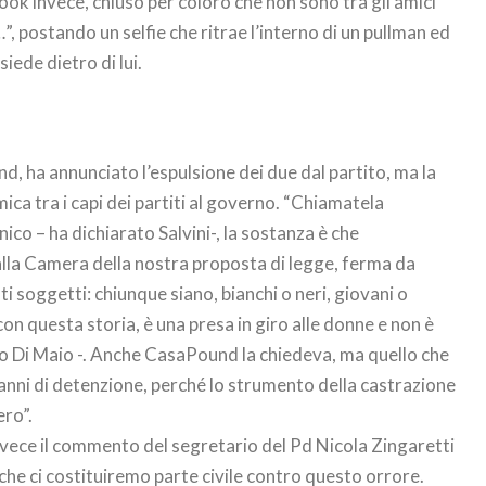
book invece, chiuso per coloro che non sono tra gli amici
”, postando un selfie che ritrae l’interno di un pullman ed
iede dietro di lui.
, ha annunciato l’espulsione dei due dal partito, ma la
ica tra i capi dei partiti al governo. “Chiamatela
co – ha dichiarato Salvini-, la sostanza è che
lla Camera della nostra proposta di legge, ferma da
i soggetti: chiunque siano, bianchi o neri, giovani o
 con questa storia, è una presa in giro alle donne e non è
to Di Maio -. Anche CasaPound la chiedeva, ma quello che
e anni di detenzione, perché lo strumento della castrazione
ero”.
nvece il commento del segretario del Pd Nicola Zingaretti
che ci costituiremo parte civile contro questo orrore.