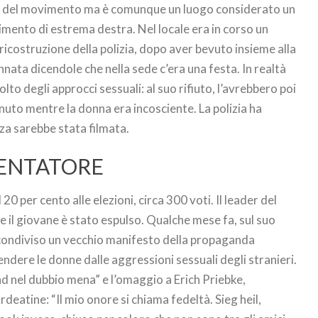
ale del movimento ma è comunque un luogo considerato un
vimento di estrema destra. Nel locale era in corso un
 ricostruzione della polizia, dopo aver bevuto insieme alla
nnata dicendole che nella sede c’era una festa. In realtà
olto degli approcci sessuali: al suo rifiuto, l’avrebbero poi
nuto mentre la donna era incosciente. La polizia ha
enza sarebbe stata filmata.
LENTATORE
 per cento alle elezioni, circa 300 voti. Il leader del
 il giovane è stato espulso. Qualche mese fa, sul suo
condiviso un vecchio manifesto della propaganda
ifendere le donne dalle aggressioni sessuali degli stranieri.
nd nel dubbio mena” e l’omaggio a Erich Priebke,
deatine: “Il mio onore si chiama fedeltà. Sieg heil,