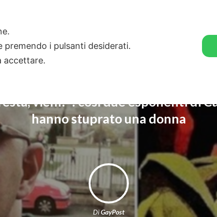
🛒 GENDER SHOP
STORIE
one.
ie premendo i pulsanti desiderati.
a accettare.
festa, vieni?”: così due esponenti di
hanno stuprato una donna
Di
GayPost