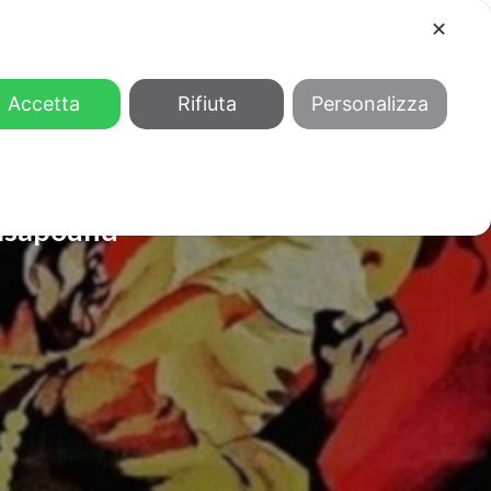
✕
COOL
GENDER
CHI SIAMO
Accetta
Rifiuta
Personalizza
 Casapound