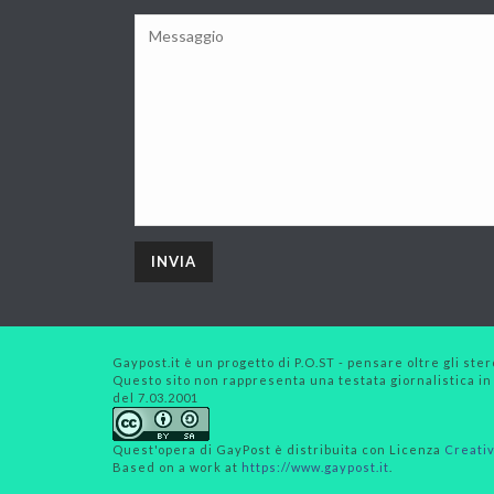
Gaypost.it è un progetto di P.O.ST - pensare oltre gli stero
Questo sito non rappresenta una testata giornalistica in
del 7.03.2001
Quest'opera di
GayPost
è distribuita con Licenza
Creativ
Based on a work at
https://www.gaypost.it
.