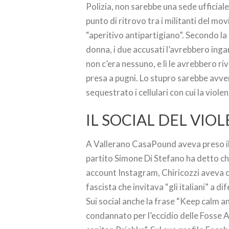
Polizia, non sarebbe una sede uffici
punto di ritrovo tra i militanti del mo
“aperitivo antipartigiano”. Secondo la
donna, i due accusati l’avrebbero inga
non c’era nessuno, e lì le avrebbero riv
presa a pugni. Lo stupro sarebbe avve
sequestrato i cellulari con cui la viol
IL SOCIAL DEL VIO
A Vallerano CasaPound aveva preso il 20
partito Simone Di Stefano ha detto che
account Instagram, Chiricozzi aveva 
fascista che invitava “gli italiani” a d
Sui social anche la frase “Keep calm a
condannato per l’eccidio delle Fosse Ar