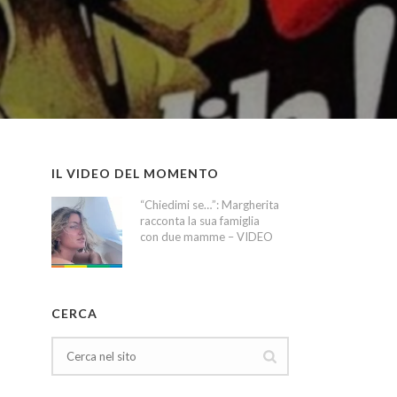
IL VIDEO DEL MOMENTO
“Chiedimi se…”: Margherita
racconta la sua famiglia
con due mamme – VIDEO
CERCA