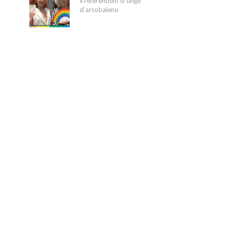
il referendum si tinge
d’arcobaleno