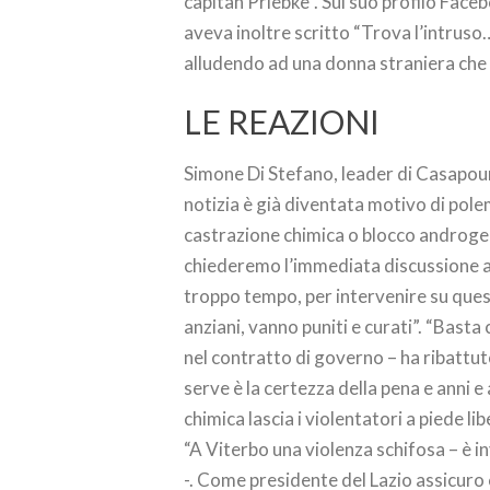
capitan Priebke”. Sul suo profilo Face
aveva inoltre scritto “Trova l’intruso…
alludendo ad una donna straniera che s
LE REAZIONI
Simone Di Stefano, leader di Casapound
notizia è già diventata motivo di polem
castrazione chimica o blocco androgeni
chiederemo l’immediata discussione a
troppo tempo, per intervenire su quest
anziani, vanno puniti e curati”. “Basta
nel contratto di governo – ha ribattu
serve è la certezza della pena e anni 
chimica lascia i violentatori a piede lib
“A Viterbo una violenza schifosa – è i
-. Come presidente del Lazio assicuro 