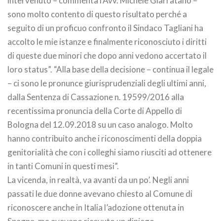
intervenuto – commenta l’Avv. Michele Giarratano –
sono molto contento di questo risultato perché a
seguito di un proficuo confronto il Sindaco Tagliani ha
accolto le mie istanze e finalmente riconosciuto i diritti
di queste due minori che dopo anni vedono accertato il
loro status”. “Alla base della decisione – continua il legale
– ci sono le pronunce giurisprudenziali degli ultimi anni,
dalla Sentenza di Cassazione n. 19599/2016 alla
recentissima pronuncia della Corte di Appello di
Bologna del 12.09.2018 su un caso analogo. Molto
hanno contribuito anche i riconoscimenti della doppia
genitorialità che con i colleghi siamo riusciti ad ottenere
in tanti Comuni in questi mesi”.
La vicenda, in realtà, va avanti da un po’. Negli anni
passati le due donne avevano chiesto al Comune di
riconoscere anche in Italia l’adozione ottenuta in