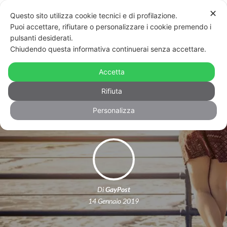
✕
Questo sito utilizza cookie tecnici e di profilazione.
Puoi accettare, rifiutare o personalizzare i cookie premendo i
pulsanti desiderati.
Chiudendo questa informativa continuerai senza accettare.
Ferrara riconosce un’altra famiglia
arcobaleno: per la prima volta,
Accetta
trascritta un’adozione
Rifiuta
Personalizza
Di
GayPost
14 Gennaio 2019