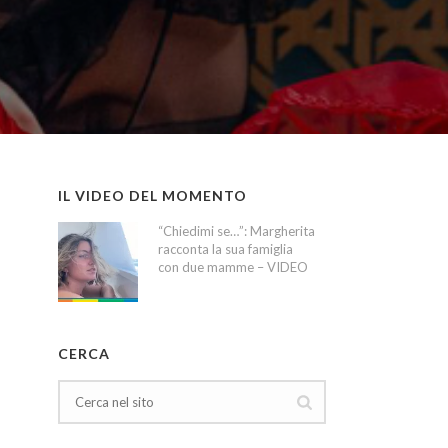
IL VIDEO DEL MOMENTO
“Chiedimi se…”: Margherita
racconta la sua famiglia
con due mamme – VIDEO
CERCA