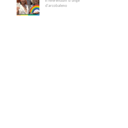
il referendum si tinge
d’arcobaleno