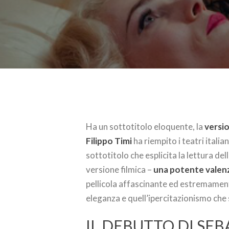
Ha un sottotitolo eloquente, la
versi
Filippo Timi
ha riempito i teatri italia
sottotitolo che esplicita la lettura del
versione filmica –
una potente valenz
pellicola affascinante ed estremament
eleganza e quell’ipercitazionismo che 
IL DEBUTTO DI SE