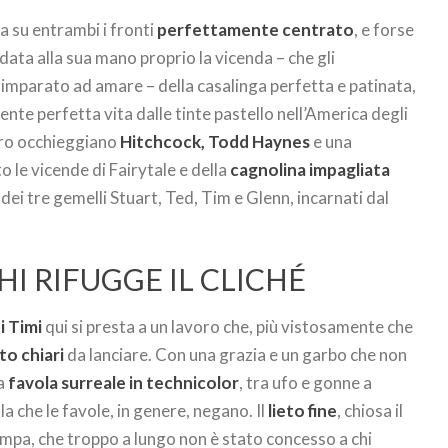
ta su entrambi i fronti
perfettamente centrato
, e forse
ata alla sua mano proprio la vicenda – che gli
imparato ad amare – della casalinga perfetta e patinata,
ente perfetta vita dalle tinte pastello nell’America degli
tro occhieggiano
Hitchcock, Todd Haynes
e una
to le vicende di Fairytale e della
cagnolina impagliata
dei tre gemelli Stuart, Ted, Tim e Glenn, incarnati dal
CHI RIFUGGE IL CLICHÉ
i Timi
qui si presta a un lavoro che, più vistosamente che
o chiari
da lanciare. Con una grazia e un garbo che non
ta
favola surreale in technicolor
, tra ufo e gonne a
la che le favole, in genere, negano. Il
lieto fine
, chiosa il
ampa, che troppo a lungo non è stato concesso a chi