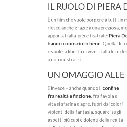
IL RUOLO DI PIERA 
È un film che vuole porgere a tutti, i
riesce anche grazie a una preziosa, m
apportati alla pièce teatrale:
Piera De
hanno conosciuto bene
. Quella di f
e vuole la libertà di viversi alla luce 
a non mostrarsi.
UN OMAGGIO ALLE
E invece – anche quando il
confine
fra realtà e finzione
, fra favola e
vita si sfarina e apre, fuori dai colori
violenti della fantasia, squarci sugli
aspetti più cupi e dolenti della realtà