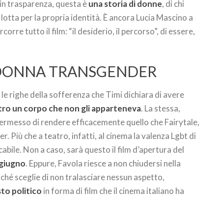
 in trasparenza, questa è
una storia di donne
, di chi
i lotta per la propria identità. È ancora Lucia Mascino a
corre tutto il film: “il desiderio, il percorso”, di essere,
A DONNA TRANSGENDER
ra le righe della sofferenza che Timi dichiara di avere
ro un corpo che non gli apparteneva
. La stessa,
 permesso di rendere efficacemente quello che Fairytale,
. Più che a teatro, infatti, al cinema la valenza Lgbt di
abile. Non a caso, sarà questo il film d’apertura del
 giugno
. Eppure, Favola riesce a non chiudersi nella
rché sceglie di non tralasciare nessun aspetto,
to politico
in forma di film che il cinema italiano ha