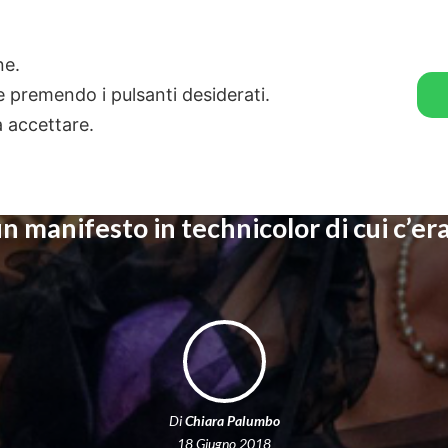
🛒 GENDER SHOP
STORIE
one.
ie premendo i pulsanti desiderati.
a accettare.
un manifesto in technicolor di cui c’er
Di
Chiara Palumbo
18 Giugno 2018