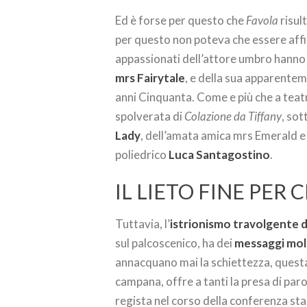
Ed è forse per questo che
Favola
risul
per questo non poteva che essere affid
appassionati dell’attore umbro hanno 
mrs Fairytale
, e della sua apparentem
anni Cinquanta. Come e più che a tea
spolverata di
Colazione da Tiffany
, sot
Lady
, dell’amata amica mrs Emerald e 
poliedrico
Luca Santagostino
.
IL LIETO FINE PER 
Tuttavia, l’
istrionismo travolgente d
sul palcoscenico, ha dei
messaggi molt
annacquano mai la schiettezza, ques
campana, offre a tanti la presa di paro
regista nel corso della conferenza st