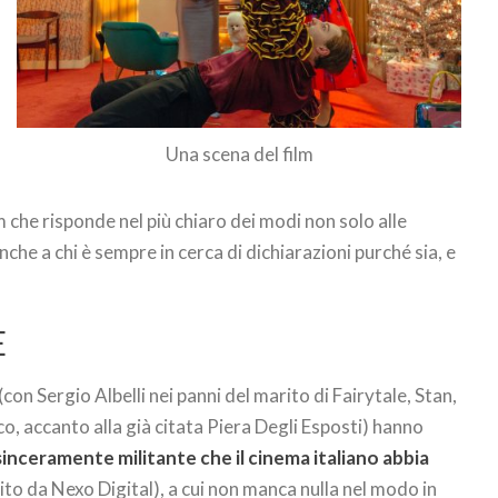
Una scena del film
lm che risponde nel più chiaro dei modi non solo alle
nche a chi è sempre in cerca di dichiarazioni purché sia, e
E
on Sergio Albelli nei panni del marito di Fairytale, Stan,
co, accanto alla già citata Piera Degli Esposti) hanno
ù sinceramente militante che il cinema italiano abbia
to da Nexo Digital), a cui non manca nulla nel modo in