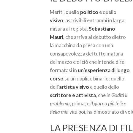
Meriti, quello
politico
e quello
visivo
, ascrivibili entrambi in larga
misura al regista,
Sebastiano
Mauri
, che arriva al debutto dietro
la macchina da presa con una
consapevolezza del tutto matura
del mezzo e di ciò che intende dire,
formatasi in
un’esperienza di lungo
corso
su un duplice binario: quello
dell’
artista visivo
e quello dello
scrittore e attivista
, che in
Goditi il
problema
, prima, e
Il giorno più felice
della mia vita
poi, ha dimostrato di vol
LA PRESENZA DI FIL