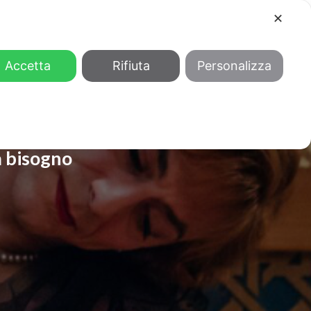
✕
COOL
GENDER
CHI SIAMO
Accetta
Rifiuta
Personalizza
a bisogno