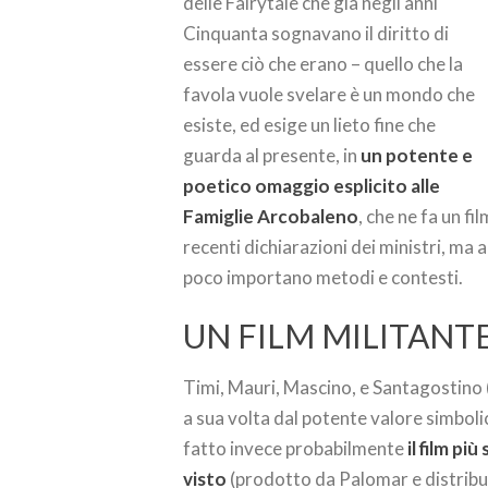
delle Fairytale che già negli anni
Cinquanta sognavano il diritto di
essere ciò che erano – quello che la
favola vuole svelare è un mondo che
esiste, ed esige un lieto fine che
guarda al presente, in
un potente e
poetico omaggio esplicito alle
Famiglie Arcobaleno
, che ne fa un fi
recenti dichiarazioni dei ministri, ma a
poco importano metodi e contesti.
UN FILM MILITANT
Timi, Mauri, Mascino, e Santagostino (c
a sua volta dal potente valore simboli
fatto invece probabilmente
il film pi
visto
(prodotto da Palomar e distribui