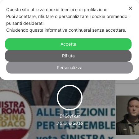
✕
Questo sito utilizza cookie tecnici e di profilazione.
Puoi accettare, rifiutare o personalizzare i cookie premendo i
pulsanti desiderati.
Chiudendo questa informativa continuerai senza accettare.
Facebook blocca i profili dei
candidati gay per “omofobia”, ma non
Accetta
quelli degli omofobi
Rifiuta
Personalizza
Di
GayPost
3 Giugno 2016