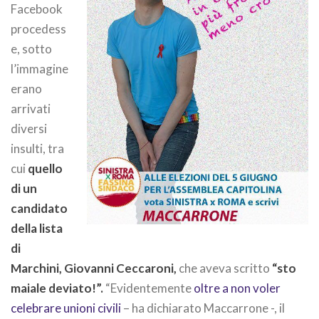
Facebook
procedess
e, sotto
l’immagine
erano
arrivati
diversi
insulti, tra
cui
quello
di un
candidato
della lista
di
Marchini, Giovanni Ceccaroni,
che aveva scritto
“sto
maiale deviato!”.
“Evidentemente
oltre a non voler
celebrare unioni civili
– ha dichiarato Maccarrone -, il