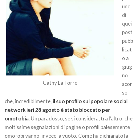
uno
di
quei
post
pubb
licat
o a
giug
no
Cathy La Torre
scor
so
che, incredibilmente,
il suo profilo sul popolare social
network ieri 28 agosto è stato bloccato per
omofobia
. Un paradosso, se si considera, tra l’altro, che
moltissime segnalazioni di pagine o profili palesemente
omofobi vanno, invece, a vuoto. Come ha dichiarato la