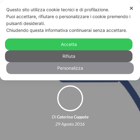
✕
Questo sito utilizza cookie tecnici e di profilazione.
Puoi accettare, rifiutare o personalizzare i cookie premendo i
pulsanti desiderati.
Chiudendo questa informativa continuerai senza accettare.
La paradossale mattanza di
Facebook: bloccati per omofobia
Accetta
profili di attivisti LGBT
Rifiuta
Personalizza
Di
Caterina Coppola
29 Agosto 2016