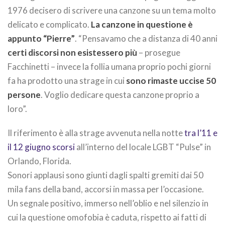
1976 decisero di scrivere una canzone su un tema molto
delicato e complicato.
La canzone in questione è
appunto “Pierre”
. “Pensavamo che a distanza di 40 anni
certi discorsi non esistessero più
– prosegue
Facchinetti – invece la follia umana proprio pochi giorni
fa ha prodotto una strage in cui
sono rimaste uccise 50
persone
. Voglio dedicare questa canzone proprio a
loro”.
Il riferimento è alla strage avvenuta nella notte
tra l’11 e
il 12 giugno scorsi
all’interno del locale LGBT “Pulse” in
Orlando, Florida.
Sonori applausi sono giunti dagli spalti gremiti dai 50
mila fans della band, accorsi in massa per l’occasione.
Un segnale positivo, immerso nell’oblio e nel silenzio in
cui la questione omofobia è caduta, rispetto ai fatti di