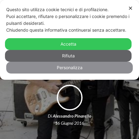
✕
Questo sito utilizza cookie tecnici e di profilazione.
Puoi accettare, rifiutare o personalizzare i cookie premendo i
pulsanti desiderati.
Chiudendo questa informativa continuerai senza accettare.
Roby Facchinetti all’Olimpico dedica
“Pierre” alle vittime della strage del
Accetta
Pulse
Rifiuta
Personalizza
Di
Alessandro Pinarello
16 Giugno 2016