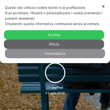
✕
Questo sito utilizza cookie tecnici e di profilazione.
Puoi accettare, rifiutare o personalizzare i cookie premendo i
pulsanti desiderati.
Chiudendo questa informativa continuerai senza accettare.
Cosa significa essere padri gay
Accetta
nell’Italia del 2018
Rifiuta
Personalizza
Di
GayPost
4 Luglio 2018