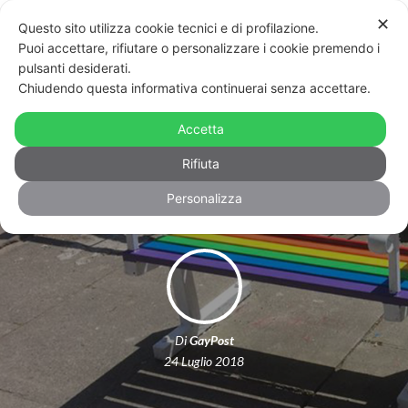
✕
Questo sito utilizza cookie tecnici e di profilazione.
Puoi accettare, rifiutare o personalizzare i cookie premendo i
pulsanti desiderati.
Chiudendo questa informativa continuerai senza accettare.
Escrementi e insulti omofobi sulla
panchina arcobaleno in occasione
Accetta
del Pride
Rifiuta
Personalizza
Di
GayPost
24 Luglio 2018