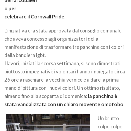
dell’arcobalen
o per
celebrare il Cornwall Pride
.
L’iniziativa era stata approvata dal consiglio comunale
che aveva concesso agli organizzatori della
manifestazione di trasformare tre panchine con i colori
della bandiera lgbt.
I lavori, iniziati la scorsa settimana, si sono dimostrati
piuttosto impegnativi: i volontari hanno impiegato circa
26 ore a raschiare la vecchia vernice e a dare la prima
mano di pittura con i nuovi colori. Un ottimo risultato,
almeno fino alla scoperta di domenica:
la panchina è
stata vandalizzata con un chiaro movente omofobo
.
Un brutto
colpo colpo