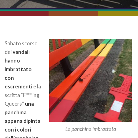
Sabato scorso
dei
vandali
hanno
imbrattato
con
escrementi
e la
scritta “F***ing
Queers”
una
panchina
appena dipinta
La panchina imbrattata
con i colori