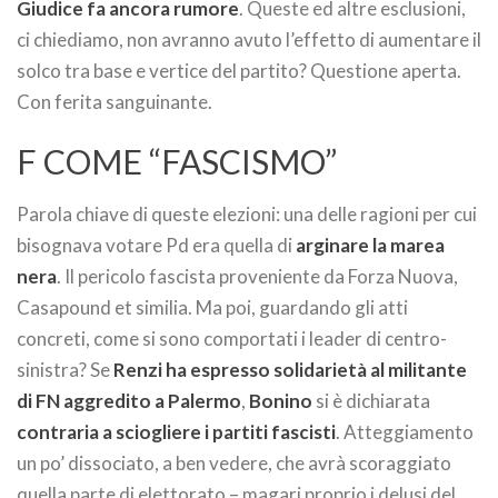
Giudice fa ancora rumore
. Queste ed altre esclusioni,
ci chiediamo, non avranno avuto l’effetto di aumentare il
solco tra base e vertice del partito? Questione aperta.
Con ferita sanguinante.
F COME “FASCISMO”
Parola chiave di queste elezioni: una delle ragioni per cui
bisognava votare Pd era quella di
arginare la marea
nera
. Il pericolo fascista proveniente da Forza Nuova,
Casapound et similia. Ma poi, guardando gli atti
concreti, come si sono comportati i leader di centro-
sinistra? Se
Renzi ha espresso solidarietà al militante
di FN aggredito a Palermo
,
Bonino
si è dichiarata
contraria a sciogliere i partiti fascisti
. Atteggiamento
un po’ dissociato, a ben vedere, che avrà scoraggiato
quella parte di elettorato – magari proprio i delusi del