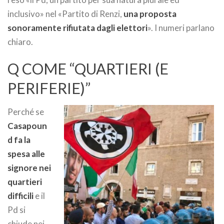
inclusivo» nel «Partito di Renzi,
una proposta
sonoramente rifiutata dagli elettori
». I numeri parlano
chiaro.
Q COME “QUARTIERI (E
PERIFERIE)”
Perché se
Casapoun
d fa la
spesa alle
signore nei
quartieri
difficili
e il
Pd si
chiude nei