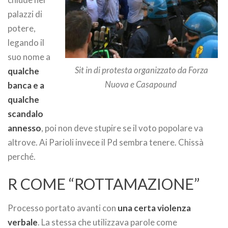
palazzi di
potere,
legando il
suo nome a
Sit in di protesta organizzato da Forza
qualche
Nuova e Casapound
banca e a
qualche
scandalo
annesso
, poi non deve stupire se il voto popolare va
altrove. Ai Parioli invece il Pd sembra tenere. Chissà
perché.
R COME “ROTTAMAZIONE”
Processo portato avanti con
una certa violenza
verbale
. La stessa che utilizzava parole come