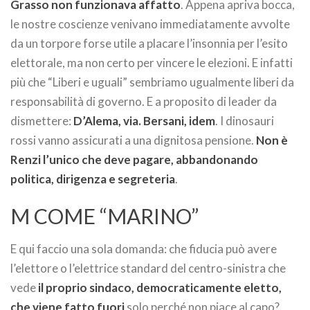
Grasso non funzionava affatto
. Appena apriva bocca,
le nostre coscienze venivano immediatamente avvolte
da un torpore forse utile a placare l’insonnia per l’esito
elettorale, ma non certo per vincere le elezioni. E infatti
più che “Liberi e uguali” sembriamo ugualmente liberi da
responsabilità di governo. E a proposito di leader da
dismettere:
D’Alema, via. Bersani, idem
. I dinosauri
rossi vanno assicurati a una dignitosa pensione.
Non è
Renzi l’unico che deve pagare, abbandonando
politica, dirigenza e segreteria
.
M COME “MARINO”
E qui faccio una sola domanda: che fiducia può avere
l’elettore o l’elettrice standard del centro-sinistra che
vede
il proprio sindaco, democraticamente eletto,
che viene fatto fuori
solo perché non piace al capo?