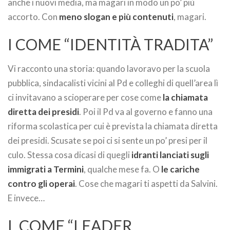
anche i nuovi media, ma magari in modo un po’ più
accorto. Con
meno slogan e più contenuti
, magari.
I COME “IDENTITÀ TRADITA”
Vi racconto una storia: quando lavoravo per la scuola
pubblica, sindacalisti vicini al Pd e colleghi di quell’area lì
ci invitavano a scioperare per cose come
la chiamata
diretta dei presidi
. Poi il Pd va al governo e fanno una
riforma scolastica per cui è prevista la chiamata diretta
dei presidi. Scusate se poi ci si sente un po’ presi per il
culo. Stessa cosa dicasi di quegli
idranti lanciati sugli
immigrati a Termini
, qualche mese fa. O
le cariche
contro gli operai
. Cose che magari ti aspetti da Salvini.
E invece…
L COME “LEADER