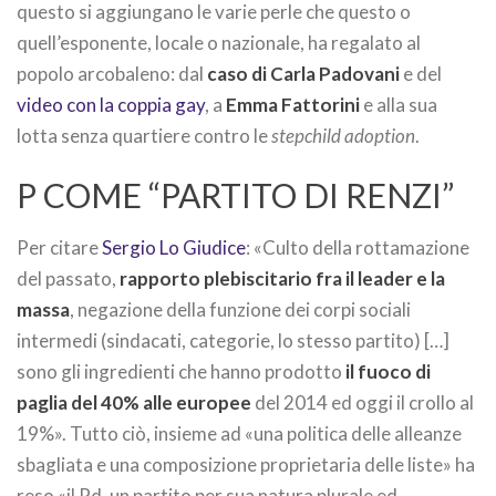
questo si aggiungano le varie perle che questo o
quell’esponente, locale o nazionale, ha regalato al
popolo arcobaleno: dal
caso di Carla Padovani
e del
video con la coppia gay
, a
Emma Fattorini
e alla sua
lotta senza quartiere contro le
stepchild adoption
.
P COME “PARTITO DI RENZI”
Per citare
Sergio Lo Giudice
: «Culto della rottamazione
del passato,
rapporto plebiscitario fra il leader e la
massa
, negazione della funzione dei corpi sociali
intermedi (sindacati, categorie, lo stesso partito) […]
sono gli ingredienti che hanno prodotto
il fuoco di
paglia del 40% alle europee
del 2014 ed oggi il crollo al
19%». Tutto ciò, insieme ad «una politica delle alleanze
sbagliata e una composizione proprietaria delle liste» ha
reso «il Pd, un partito per sua natura plurale ed