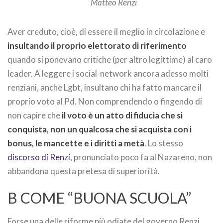
Matteo Renzi
Aver creduto, cioè, di essere il meglio in circolazione e
insultando il proprio elettorato di riferimento
quando si ponevano critiche (per altro legittime) al caro
leader. A leggere i social-network ancora adesso molti
renziani, anche Lgbt, insultano chi ha fatto mancare il
proprio voto al Pd. Non comprendendo o fingendo di
non capire che
il voto è un atto di fiducia che si
conquista, non un qualcosa che si acquista con i
bonus, le mancette e i diritti a metà
. Lo stesso
discorso di Renzi
, pronunciato poco fa al Nazareno, non
abbandona questa pretesa di superiorità.
B COME “BUONA SCUOLA”
Forse una delle riforme più odiate del governo Renzi.