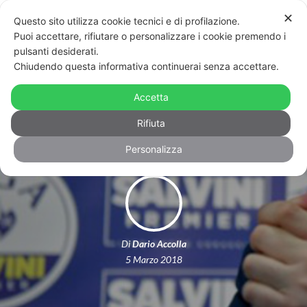
✕
Questo sito utilizza cookie tecnici e di profilazione.
Puoi accettare, rifiutare o personalizzare i cookie premendo i
pulsanti desiderati.
Chiudendo questa informativa continuerai senza accettare.
Elezioni 2018: la sconfitta della
Accetta
sinistra dalla A alla Z
Rifiuta
Personalizza
Di
Dario Accolla
5 Marzo 2018