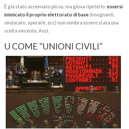
È già stato accennato più su, ma giova ripeterlo:
essersi
inimicato il proprio elettorato di base
(insegnanti,
sindacato, operai/e, ecc) non sembra essere stata una
scelta vincente. Anzi.
U COME “UNIONI CIVILI”