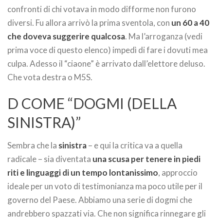
confronti di chi votava in modo difforme non furono
diversi. Fu allora arrivò la prima sventola, con
un 60 a 40
che doveva suggerire qualcosa
. Ma l’arroganza (vedi
prima voce di questo elenco) impedì di fare i dovuti mea
culpa. Adesso il “ciaone” è arrivato dall’elettore deluso.
Che vota destra o M5S.
D COME “DOGMI (DELLA
SINISTRA)”
Sembra che la
sinistra
– e qui la critica va a quella
radicale – sia diventata
una scusa per tenere in piedi
riti e linguaggi di un tempo lontanissimo
, approccio
ideale per un voto di testimonianza ma poco utile per il
governo del Paese. Abbiamo una serie di dogmi che
andrebbero spazzati via. Che non significa rinnegare gli