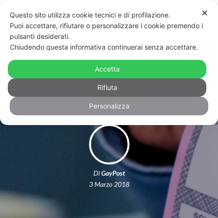
✕
Questo sito utilizza cookie tecnici e di profilazione.
Puoi accettare, rifiutare o personalizzare i cookie premendo i
pulsanti desiderati.
Chiudendo questa informativa continuerai senza accettare.
Elezioni 2018: come si vota per il
Accetta
Parlamento e come per le regioni
Rifiuta
Personalizza
Di
GayPost
3 Marzo 2018