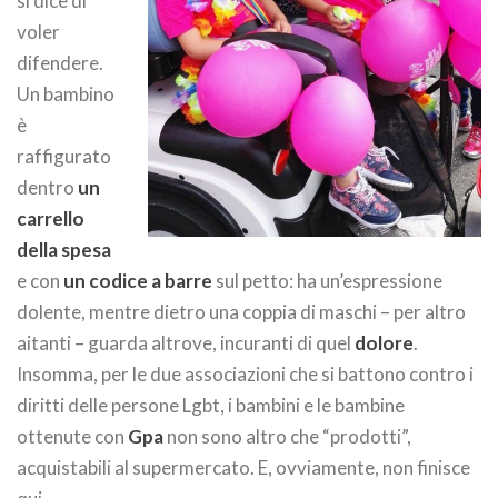
si dice di
voler
difendere.
Un bambino
è
raffigurato
dentro
un
carrello
della spesa
e con
un codice a barre
sul petto: ha un’espressione
dolente, mentre dietro una coppia di maschi – per altro
aitanti – guarda altrove, incuranti di quel
dolore
.
Insomma, per le due associazioni che si battono contro i
diritti delle persone Lgbt, i bambini e le bambine
ottenute con
Gpa
non sono altro che “prodotti”,
acquistabili al supermercato. E, ovviamente, non finisce