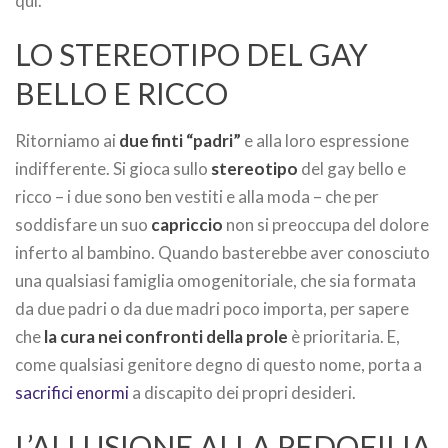
qui.
LO STEREOTIPO DEL GAY
BELLO E RICCO
Ritorniamo ai
due finti “padri”
e alla loro espressione
indifferente. Si gioca sullo
stereotipo
del gay bello e
ricco – i due sono ben vestiti e alla moda – che per
soddisfare un suo
capriccio
non si preoccupa del dolore
inferto al bambino. Quando basterebbe aver conosciuto
una qualsiasi famiglia omogenitoriale, che sia formata
da due padri o da due madri poco importa, per sapere
che
la cura nei confronti della prole
è prioritaria. E,
come qualsiasi genitore degno di questo nome, porta a
sacrifici enormi
a discapito dei propri desideri.
L’ALLUSIONE ALLA PEDOFILIA