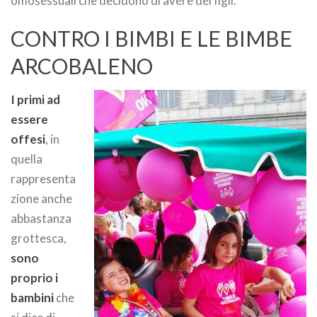
omosessuali che decidono di avere dei figli.
CONTRO I BIMBI E LE BIMBE
ARCOBALENO
I primi ad
essere
offesi
, in
quella
rappresenta
zione anche
abbastanza
grottesca,
sono
proprio i
bambini
che