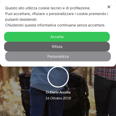
✕
Questo sito utilizza cookie tecnici e di profilazione.
Puoi accettare, rifiutare o personalizzare i cookie premendo i
pulsanti desiderati.
Chiudendo questa informativa continuerai senza accettare.
Due uomini non faranno una madre,
Accetta
ma di certo fanno una famiglia
Rifiuta
Personalizza
Di
Dario Accolla
16 Ottobre 2018