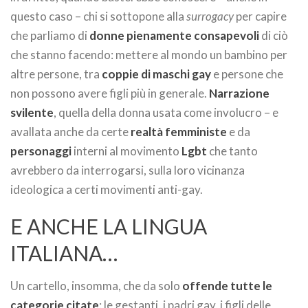
questo caso – chi si sottopone alla
surrogacy
per capire
che parliamo di
donne pienamente consapevoli
di ciò
che stanno facendo: mettere al mondo un bambino per
altre persone, tra
coppie di maschi gay
e persone che
non possono avere figli più in generale.
Narrazione
svilente
, quella della donna usata come involucro – e
avallata anche da certe
realtà femministe
e da
personaggi
interni al movimento
Lgbt
che tanto
avrebbero da interrogarsi, sulla loro vicinanza
ideologica a certi movimenti anti-gay.
E ANCHE LA LINGUA
ITALIANA…
Un cartello, insomma, che da solo
offende tutte le
categorie citate
: le gestanti, i padri gay, i figli delle