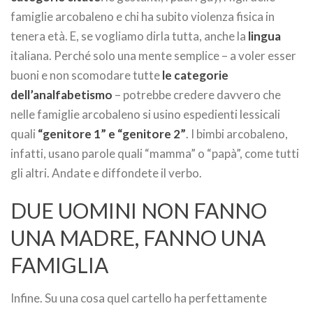
famiglie arcobaleno e chi ha subito violenza fisica in
tenera età. E, se vogliamo dirla tutta, anche la
lingua
italiana. Perché solo una mente semplice – a voler esser
buoni e non scomodare tutte
le categorie
dell’analfabetismo
– potrebbe credere davvero che
nelle famiglie arcobaleno si usino espedienti lessicali
quali
“genitore 1” e “genitore 2”
. I bimbi arcobaleno,
infatti, usano parole quali “mamma” o “papà”, come tutti
gli altri. Andate e diffondete il verbo.
DUE UOMINI NON FANNO
UNA MADRE, FANNO UNA
FAMIGLIA
Infine. Su una cosa quel cartello ha perfettamente